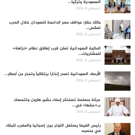
السعودية وتركيا…
أغسطس 8, 2026
مالك عقار: مواقف مصر الداعمة للسودان خلال الحرب
تعكس…
أغسطس 8, 2026
المالية السودانية تعلن قرب إطلاق نظام «نزاهة»
للمشتريات…
أغسطس 8, 2026
الأرصاد السودانية تصدر إنذاراً برتقالياً وتحذر من أمطار…
أغسطس 8, 2026
حركة مسلحة تستنكر إعفاء بشير هارون وتتمسك
بـ«حقها» في…
أغسطس 8, 2026
رئيس الفيفا يستغل التوتر بين إسبانيا والمغرب للبقاء
في منصبه