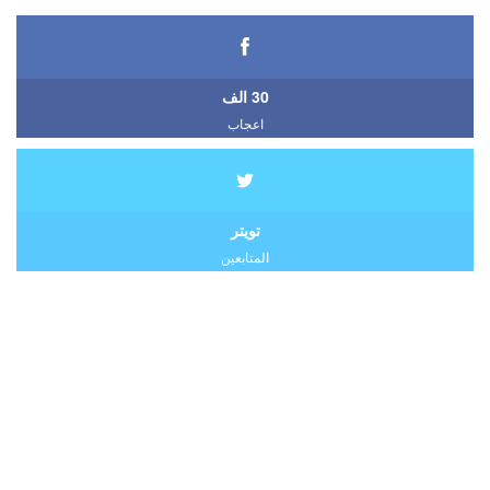
30 الف
اعجاب
تويتر
المتابعين