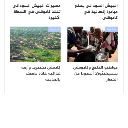
الجيش السوداني يصنع
مسيرات الجيش السوداني
مبادرة إنسانية في
تنقذ كادوقلي في اللحظة
كادوقلي
الأخيرة
سياسية
سياسية
مواطنو الدلنج وكادوقلي
كادقلي تختنق.. وأزمة
يستيغيثون: أنقذونا من
غذائية حادة تعصف
الحصار
بالمدينة