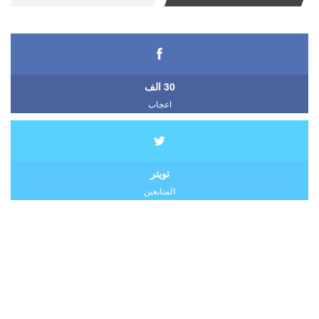
30 الف
اعجاب
تويتر
المتابعين