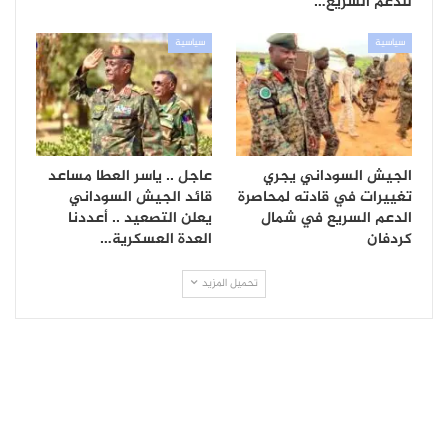
للدعم السريع…
سياسية
سياسية
الجيش السوداني يجري
عاجل .. ياسر العطا مساعد
تغييرات في قادته لمحاصرة
قائد الجيش السوداني
الدعم السريع في شمال
يعلن التصعيد .. أعددنا
كردفان
العدة العسكرية…
تحميل المزيد