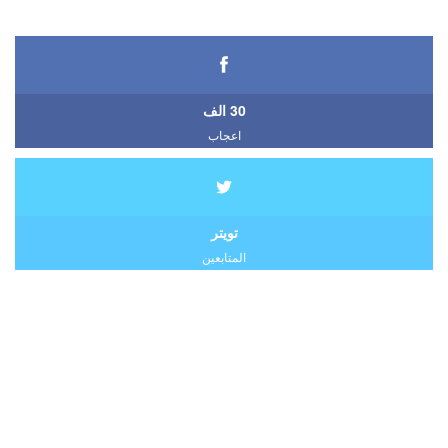
30 الف
اعجاب
تويتر
المتابعين