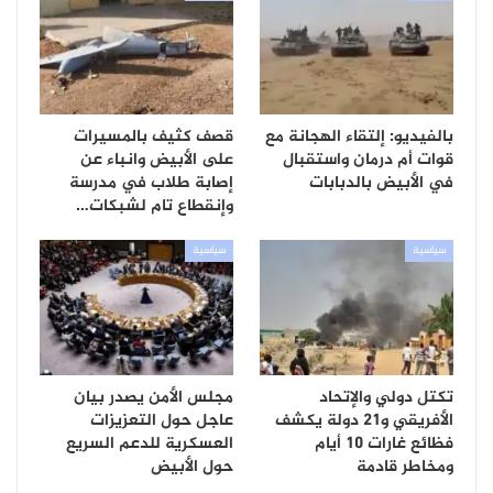
بالفيديو: إلتقاء الهجانة مع
قصف كثيف بالمسيرات
قوات أم درمان واستقبال
على الأبيض وانباء عن
في الأبيض بالدبابات
إصابة طلاب في مدرسة
وإنقطاع تام لشبكات…
سياسية
سياسية
تكتل دولي والإتحاد
مجلس الأمن يصدر بيان
الأفريقي و21 دولة يكشف
عاجل حول التعزيزات
فظائع غارات 10 أيام
العسكرية للدعم السريع
ومخاطر قادمة
حول الأبيض