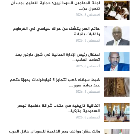
لجنة المعلمين السودانيين: حماية التعليم يجب أن
تتحول من…
أغسطس 8, 2026
حاتم السر يكشف عن حراك سياسي في الخرطوم
ولقاءات بقيادة…
أغسطس 8, 2026
اعتقال رئيس الإدارة المدنية في شرق دارفور بعد
تصاعد الغضب…
أغسطس 8, 2026
ضبط سبائك ذهب تتجاوز 5 كيلوغرامات بحوزة متهم
عند بوابة سوق…
أغسطس 8, 2026
اتفاقية تاريخية في مكة.. شراكة دفاعية تجمع
السعودية وتركيا…
أغسطس 8, 2026
مالك عقار: مواقف مصر الداعمة للسودان خلال الحرب