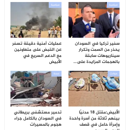
سياسية
سياسية
سفير تركيا في السودان
عمليات أمنية دقيقة تسفر
يحذر من الصمت وتكرار
عن القبض على متعاونين
سيناريوهات سابقة
مع الدعم السريع في
بالهجمات المزايدة على…
الأبيض
حوادث
صحة
الأبيض:مقتل 18 مدنيًا
تدمير مستشفى بريطاني
بينهم ثلاثة من أسرة واحدة
في السودان بالكامل جراء
وإمرأة حامل في قصف
هجوم بالمسيرات