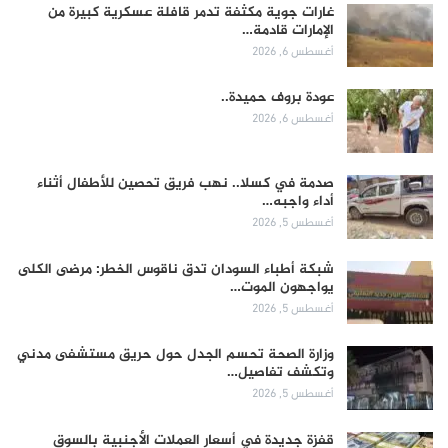
غارات جوية مكثفة تدمر قافلة عسكرية كبيرة من
الإمارات قادمة…
أغسطس 6, 2026
عودة بروف حميدة..
أغسطس 6, 2026
صدمة في كسلا.. نهب فريق تحصين للأطفال أثناء
أداء واجبه…
أغسطس 5, 2026
شبكة أطباء السودان تدق ناقوس الخطر: مرضى الكلى
يواجهون الموت…
أغسطس 5, 2026
وزارة الصحة تحسم الجدل حول حريق مستشفى مدني
وتكشف تفاصيل…
أغسطس 5, 2026
قفزة جديدة في أسعار العملات الأجنبية بالسوق