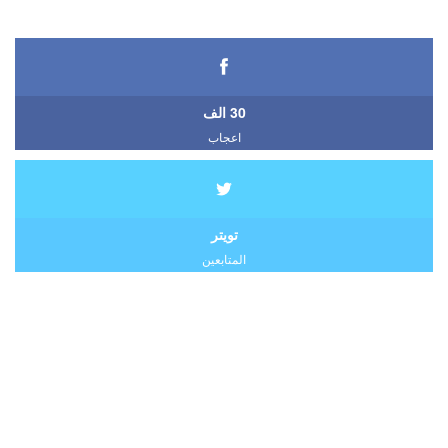
30 الف
اعجاب
تويتر
المتابعين