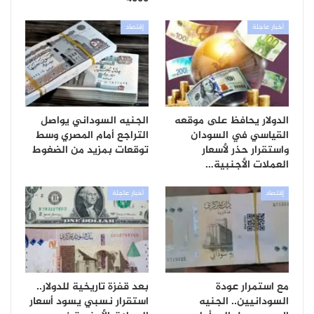
أخبار عاجلة
إقتصاد
الدولار يحافظ على موقعه
الجنيه السوداني يواصل
القياسي في السودان
التراجع أمام المصري وسط
واستقرار حذر لأسعار
توقعات بمزيد من الضغوط
العملات الأجنبية…
إقتصاد
أخبار عاجلة
مع استمرار عودة
بعد قفزة تاريخية للدولار..
السودانيين.. الجنيه
استقرار نسبي يسود أسعار