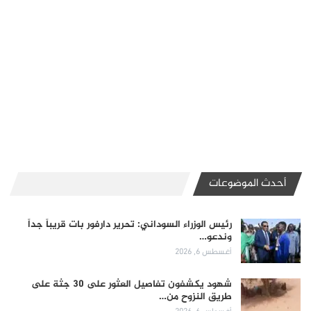
أحدث الموضوعات
رئيس الوزراء السوداني: تحرير دارفور بات قريباً جداً
وندعو…
أغسطس 6, 2026
شهود يكشفون تفاصيل العثور على 30 جثة على
طريق النزوح من…