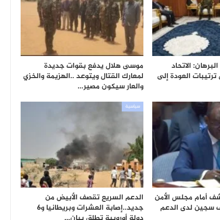
برهان: الاتحاد
موسى هلال يدفع بقوات جديدة
ترتيبات العودة إلى
لمعارك القتال ويتوعد ..الهزيمة والخزي
والعار سيكون مصير…
سياسية
ف أمام مجلس الأمن
الدعم السريع تقصف الأبيض من
يقارب 20 ألف سجين لدى الدعم
جديد..إصابة العشرات وبريطانيا و6
دولة أوروبية تطلق بيان…