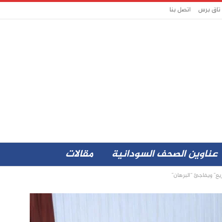
 تاق برس
اتصل بنا
عناوين الصحف السودانية
مقالات
يع” ويفاجئ “البرهان”