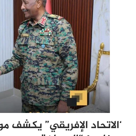
‘الاتحاد الإفريقي” يكشف م