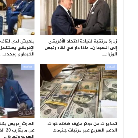
زيارة مرتقبة لقيادة الاتحاد الأفريقي
بلعيش لدى لقائه ال
إلى السودان.. ماذا دار في لقاء رئيس
الإفريقي يستكمل 
الوزراء…
الخرطوم ويجدد…
إقتصاد
سياسية
تحذيرات من دولار مزيف ضخته قوات
الحارث إدريس يكش
الدعم السريع عبر مرتبات جنودها
عن ما
السريع وتجارة…