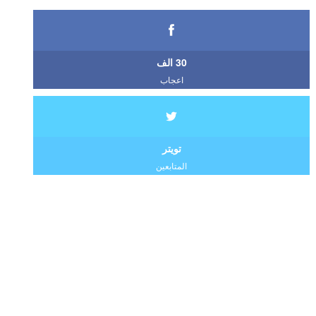
30 الف
اعجاب
تويتر
المتابعين