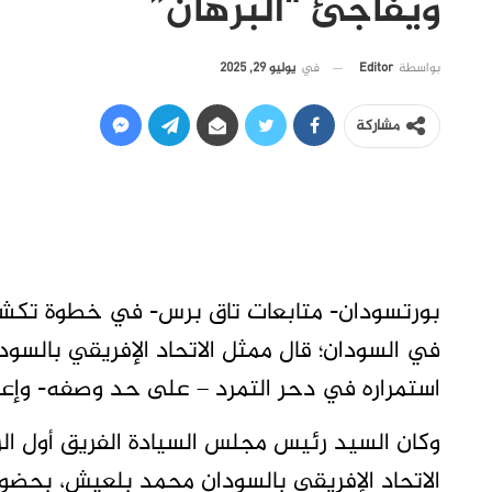
ويفاجئ “البرهان”
في
يوليو 29, 2025
بواسطة
Editor
مشاركة
بورتسودان- متابعات تاق برس- في خطوة تكشف 
في السودان؛ قال ممثل الاتحاد الإفريقي بالس
استمراره في دحر التمرد – على حد وصفه- وإعادة
وكان السيد رئيس مجلس السيادة الفريق أول الركن
الاتحاد الإفريقي بالسودان محمد بلعيش، بحضور 