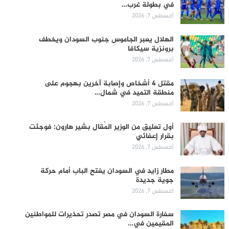
في بطولة غرب…
أغسطس 7, 2026
الهلال يعبر الجاموس جنوب السودان ويخطف
برونزية سيكافا
أغسطس 7, 2026
مقتل 4 أشخاص وإصابة آخرين بهجوم على
منطقة التميد في شمال…
أغسطس 7, 2026
أول تعليق من الوزير المُقال بشير هارون: فوجئت
بقرار إعفائي
أغسطس 7, 2026
مطار زايد في السودان يفتح الباب أمام حركة
جوية جديدة
أغسطس 7, 2026
سفارة السودان في مصر تصدر تحذيرات للمواطنين
المقيمين في…