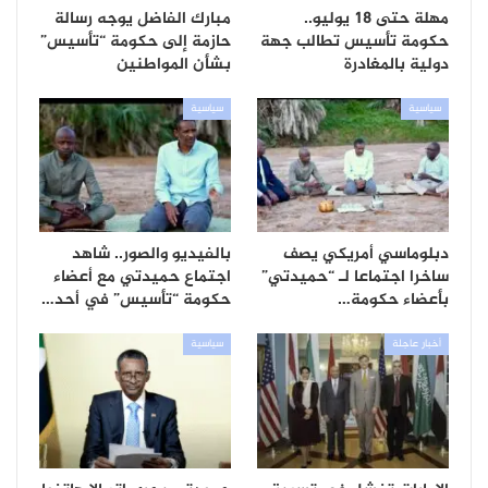
مهلة حتى 18 يوليو..
مبارك الفاضل يوجه رسالة
حكومة تأسيس تطالب جهة
حازمة إلى حكومة “تأسيس”
دولية بالمغادرة
بشأن المواطنين
سياسية
سياسية
دبلوماسي أمريكي يصف
بالفيديو والصور.. شاهد
ساخرا اجتماعا لـ “حميدتي”
اجتماع حميدتي مع أعضاء
بأعضاء حكومة…
حكومة “تأسيس” في أحد…
أخبار عاجلة
سياسية