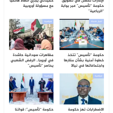
الإمارات تفشل في تسويق
حميدتي يجري اتصالا هاتفيا
حكومة “تأسيس” عبر بوابة
مع مسؤولة أوروبية
“الرباعية”
أخبار عاجلة
سياسية
حكومة “تأسيس” تتخذ
مظاهرات سودانية حاشدة
خطوة أمنية بشأن مقارها
في أوروبا.. الرفض الشعبي
واجتماعاتها في نيالا
يحاصر “تأسيس”
سياسية
سياسية
الاضطرابات تهز حكومة
حكومة “تأسيس”: قواتنا