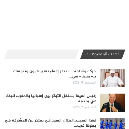
أحدث الموضوعات
حركة مسلحة تستنكر إعفاء بشير هارون وتتمسك
بـ«حقها» في…
أغسطس 8, 2026
رئيس الفيفا يستغل التوتر بين إسبانيا والمغرب للبقاء
في منصبه
أغسطس 7, 2026
لهذا السبب..الهلال السوداني يعتذر عن المشاركة في
بطولة غرب…