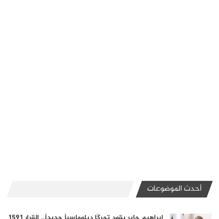
أحدث الموضوعات
إبراهيم جابر يقود تحركًا دبلوماسياً جديداً.. القرار 1591