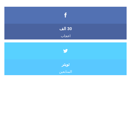
30 الف
اعجاب
تويتر
المتابعين