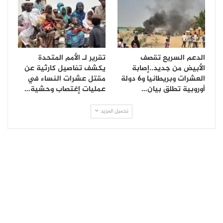
الدعم السريع تقصف
تقرير لـ الأمم المتحدة
الأبيض من جديد..إصابة
يكشف تفاصيل كارثية عن
العشرات وبريطانيا و6 دولة
مقتل عشرات النساء في
أوروبية تطلق بيان…
عمليات إغتصاب وحشية…
تحميل المزيد