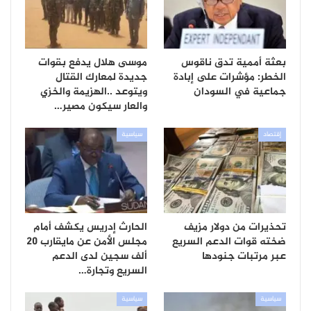
بعثة أممية تدق ناقوس
موسى هلال يدفع بقوات
الخطر: مؤشرات على إبادة
جديدة لمعارك القتال
جماعية في السودان
ويتوعد ..الهزيمة والخزي
والعار سيكون مصير…
إقتصاد
سياسية
تحذيرات من دولار مزيف
الحارث إدريس يكشف أمام
ضخته قوات الدعم السريع
مجلس الأمن عن مايقارب 20
عبر مرتبات جنودها
ألف سجين لدى الدعم
السريع وتجارة…
سياسية
سياسية