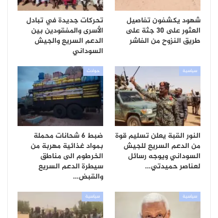
شهود يكشفون تفاصيل
تحركات جديدة في تبادل
العثور على 30 جثة على
الأسرى والمفقودين بين
طريق النزوح من الفاشر
الدعم السريع والجيش
السوداني
سياسية
حوادث
النور القبة يعلن تسليم قوة
ضبط 6 شحانات محملة
من الدعم السريع للجيش
بمواد غذائية مهربة من
السوداني ويوجه رسائل
الخرطوم الى مناطق
لعناصر حميدتي…
سيطرة الدعم السريع
والقبض…
سياسية
سياسية