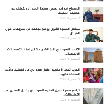
المصباح أبو زيد يطوي صفحة الميدان ويكشف عن
خطوته المقبلة
أغسطس 8, 2026
مجلس الصحوة الثوري يوضح موقفه من تصريحات حول
القبائل…
أغسطس 8, 2026
الاتحاد السوداني لكرة القدم يُشكّل لجنة التسجيلات
الرئيسية…
أغسطس 8, 2026
الحرب تحرم 8 ملايين طفل سوداني من التعليم والأمم
المتحدة تدق…
أغسطس 8, 2026
تراجع سعر تحويل الجنيه السوداني مقابل المصري عبر
التطبيقات…
أغسطس 8, 2026