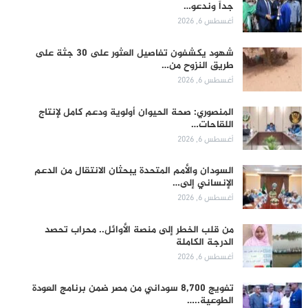
جداً وندعو…
أغسطس 6, 2026
شهود يكشفون تفاصيل العثور على 30 جثة على
طريق النزوح من…
أغسطس 6, 2026
المنصوري: صحة الحيوان أولوية ودعم كامل لإنتاج
اللقاحات…
أغسطس 6, 2026
السودان والأمم المتحدة يبحثان الانتقال من الدعم
الإنساني إلى…
أغسطس 6, 2026
من قلب الخطر إلى منصة الأوائل.. محراب تحصد
الدرجة الكاملة
أغسطس 6, 2026
تفويج 8,700 سوداني من مصر ضمن برنامج العودة
الطوعية..…