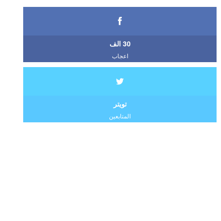
30 الف
اعجاب
تويتر
المتابعين