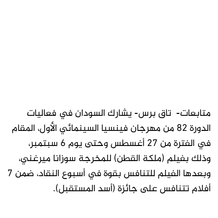
متابعات- تاق برس- يشارك السودان في فعاليات
الدورة 82 من مهرجان فينسيا السينمائي الأول، المقام
في الفترة من 27 أغسطس وحتى يوم 6 سبتمبر،
وذلك بفيلم (ملكة القطن) للمخرجة سوزانا ميرغني،
وبعدها الفيلم للتنافس بقوة في أسبوع النقاد، ضمن 7
أفلام تتنافس على جائزة (أسد المستقبل).