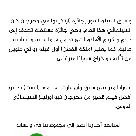
وسبق للفيلم الفوز بجائزة (ارتكينو) في مهرجان كان
السينمائي هذا العام، وهي جائزة مستقلة تهدف إلى
دعم وتكريم الأفلام التي تحمل قيما فنية وانسانية
عالية، كما يعتبر (ملكة القطن) أول فيلم روائي طويل
من تأليف واخراج سوزانا ميرغني.
سوزانا ميرغني سبق وأن فازت بفيلمها (الست) بجائزة
أفضل فيلم قصير من مهرجان نيو اورلينز السينمائي
الدولي.