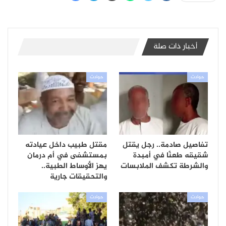
أخبار ذات صلة
حوادث
حوادث
تفاصيل صادمة.. رجل يقتل
مقتل طبيب داخل عيادته
شقيقه طعنًا في أمبدة
بمستشفى في أم درمان
والشرطة تكشف الملابسات
يهز الأوساط الطبية..
والتحقيقات جارية
حوادث
حوادث