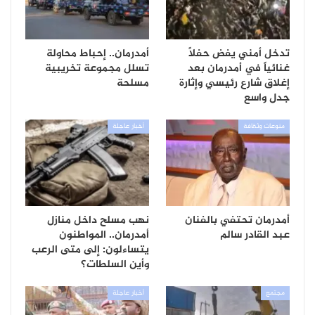
تدخل أمني يفض حفلاً
أمدرمان.. إحباط محاولة
غنائياً في أمدرمان بعد
تسلل مجموعة تخريبية
إغلاق شارع رئيسي وإثارة
مسلحة
جدل واسع
منوعات وثقافة
أخبار عاجلة
أمدرمان تحتفي بالفنان
نهب مسلح داخل منازل
عبد القادر سالم
أمدرمان.. المواطنون
يتساءلون: إلى متى الرعب
وأين السلطات؟
مجتمع
أخبار عاجلة