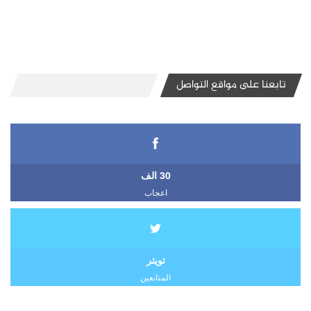
تابعنا على مواقع التواصل
30 الف
اعجاب
تويتر
المتابعين