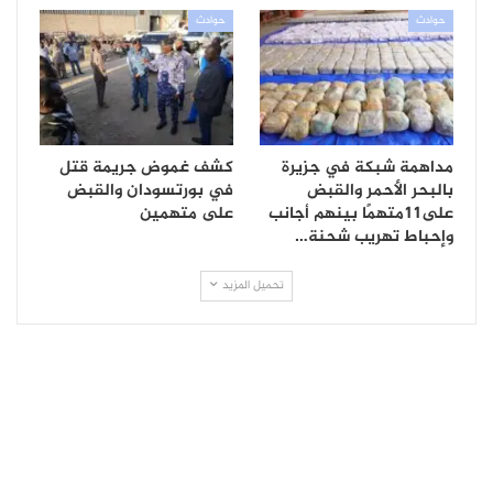
حوادث
حوادث
مداهمة شبكة في جزيرة
كشف غموض جريمة قتل
بالبحر الأحمر والقبض
في بورتسودان والقبض
على11متهمًا بينهم أجانب
على متهمين
وإحباط تهريب شحنة…
تحميل المزيد