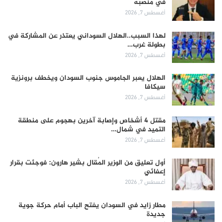
في منصبه
أغسطس 7, 2026
لهذا السبب..الهلال السوداني يعتذر عن المشاركة في
بطولة غرب…
أغسطس 7, 2026
الهلال يعبر الجاموس جنوب السودان ويخطف برونزية
سيكافا
أغسطس 7, 2026
مقتل 4 أشخاص وإصابة آخرين بهجوم على منطقة
التميد في شمال…
أغسطس 7, 2026
أول تعليق من الوزير المُقال بشير هارون: فوجئت بقرار
إعفائي
أغسطس 7, 2026
مطار زايد في السودان يفتح الباب أمام حركة جوية
جديدة