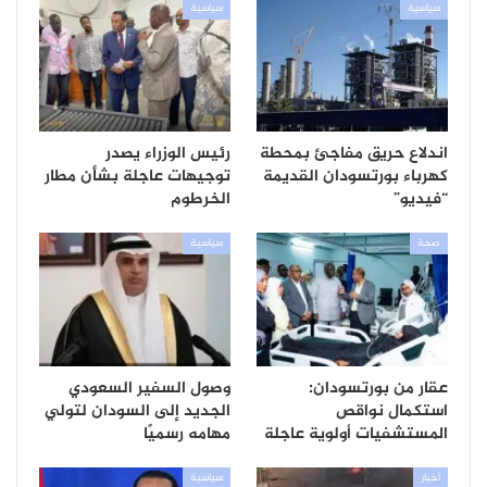
سياسية
سياسية
اندلاع حريق مفاجئ بمحطة
رئيس الوزراء يصدر
كهرباء بورتسودان القديمة
توجيهات عاجلة بشأن مطار
“فيديو”
الخرطوم
صحة
سياسية
عقار من بورتسودان:
وصول السفير السعودي
استكمال نواقص
الجديد إلى السودان لتولي
المستشفيات أولوية عاجلة
مهامه رسميًا
أخبار
سياسية