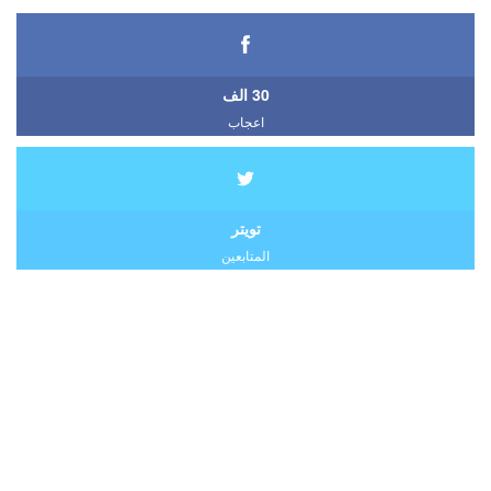
30 الف
اعجاب
تويتر
المتابعين