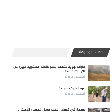
أحدث الموضوعات
غارات جوية مكثفة تدمر قافلة عسكرية كبيرة من
الإمارات قادمة…
أغسطس 6, 2026
عودة بروف حميدة..
أغسطس 6, 2026
صدمة في كسلا.. نهب فريق تحصين للأطفال