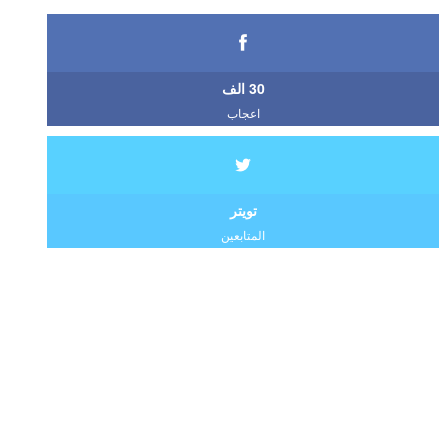
30 الف
اعجاب
تويتر
المتابعين