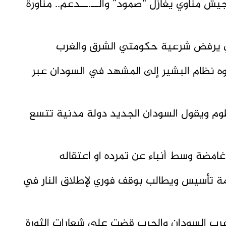
ش مناوي يغازل “صمود” والــ.ــدعم.. مناورة
عي يرفض شرعية حكومتي الشرق والغرب
ه نظام البشير إلى المشهد في السودان عبر
طوم ويقول السودان الجديد دولة مدنية تتسع
مضة وسط أنباء عن تمرده او اعتقاله
مة تأسيس ويطالب بوقف فوري لإطلاق النار في
غرب السودان والحرب قضت على شعارات الثورة