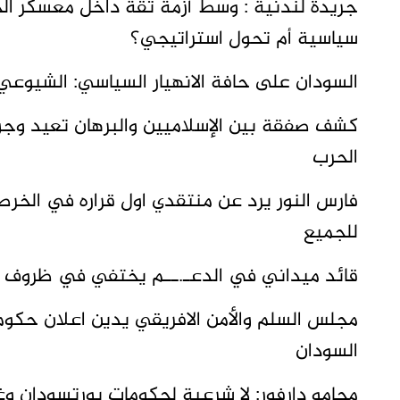
جريدة لندنية : وسط أزمة ثقة داخل معسكر الجي
سياسية أم تحول استراتيجي؟
السودان على حافة الانهيار السياسي: الشيو
كشف صفقة بين الإسلاميين والبرهان تعيد وجو
الحرب
فارس النور يرد عن منتقدي اول قراره في الخر
للجميع
قائد ميداني في الدعـ.ــم يختفي في ظروف غا
مجلس السلم والأمن الافريقي يدين اعلان حكو
السودان
محامو دارفور: لا شرعية لحكومات بورتسودان و