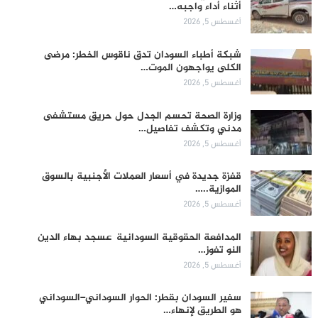
أثناء أداء واجبه…
أغسطس 5, 2026
شبكة أطباء السودان تدق ناقوس الخطر: مرضى
الكلى يواجهون الموت…
أغسطس 5, 2026
وزارة الصحة تحسم الجدل حول حريق مستشفى
مدني وتكشف تفاصيل…
أغسطس 5, 2026
قفزة جديدة في أسعار العملات الأجنبية بالسوق
الموازية..…
أغسطس 5, 2026
المدافعة الحقوقية السودانية عسجد بهاء الدين
النو تفوز…
أغسطس 5, 2026
سفير السودان بقطر: الحوار السوداني–السوداني
هو الطريق لإنهاء…