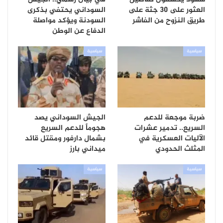
العثور على 30 جثة على
السوداني يحتفي بذكرى
طريق النزوح من الفاشر
السودنة ويؤكد مواصلة
الدفاع عن الوطن
سياسية
سياسية
ضربة موجعة للدعم
الجيش السوداني يصد
السريع.. تدمير عشرات
هجوماً للدعم السريع
الآليات العسكرية في
بشمال دارفور ومقتل قائد
المثلث الحدودي
ميداني بارز
سياسية
سياسية