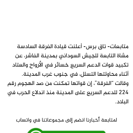
متابعات- تاق برس- أعلنت قيادة الفرقة السادسة
مشاة التابعة للجيش السوداني بمدينة الفاشر، عن
تكبيد قوات الدعم السريع خسائر في الأرواح والعتاد
أثناء محاولتها التسلل، في جنوب غرب المدينة.
وقالت “الفرقة”، إن قواتها تمكنت من صد الهجوم رقم
224 للدعم السريع على المدينة منذ اندلاع الحرب في
البلاد.