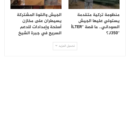
منظومة تركية متقدمة
الجيش والقوة المشتركة
يستولي عليها الجيش
يسيطران على مخازن
السوداني.. ما قصة “İLTER
أسلحة وإمدادات للدعم
J350″؟
السريع في جبرة الشيخ
تحميل المزيد