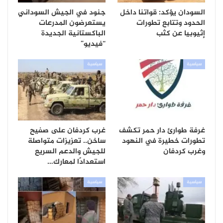
السودان يؤكد: قواتنا داخل
جنود في الجيش السوداني
الحدود وتتابع تطورات
يستعرضون المدرعات
إثيوبيا عن كثب
الباكستانية الجديدة
“فيديو”
سياسية
سياسية
غرفة طوارئ دار حمر تكشف
غرب كردفان على صفيح
تطورات خطيرة في النهود
ساخن.. تعزيزات متواصلة
وغرب كردفان
للجيش والدعم السريع
استعدادًا لمعارك…
سياسية
سياسية