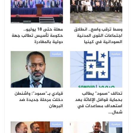
وسط ترقب واسع.. انطلاق
مهلة حتى 18 يوليو..
اجتماعات القوى المدنية
حكومة تأسيس تطالب جهة
السودانية في كينيا
دولية بالمغادرة
سياسية
سياسية
تحالف “صمود” يطالب
قيادي بـ”صمود”: واشنطن
بحماية قوافل الإغاثة بعد
دخلت مرحلة جديدة ضد
استهداف مساعدات في
البرهان
شمال…
سياسية
سياسية