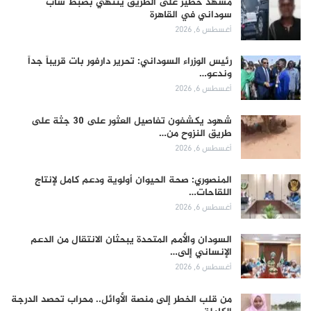
مشهد خطير على الطريق ينتهي بضبط شاب
سوداني في القاهرة
أغسطس 6, 2026
رئيس الوزراء السوداني: تحرير دارفور بات قريباً جداً
وندعو…
أغسطس 6, 2026
شهود يكشفون تفاصيل العثور على 30 جثة على
طريق النزوح من…
أغسطس 6, 2026
المنصوري: صحة الحيوان أولوية ودعم كامل لإنتاج
اللقاحات…
أغسطس 6, 2026
السودان والأمم المتحدة يبحثان الانتقال من الدعم
الإنساني إلى…
أغسطس 6, 2026
من قلب الخطر إلى منصة الأوائل.. محراب تحصد الدرجة