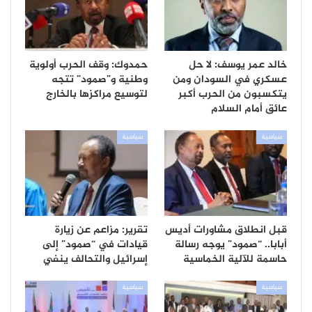
خالد عمر يوسف: لا حل
حمدوك: وقف الحرب أولوية
عسكري في السودان ومن
وطنية و”صمود” تتجه
يتكسبون من الحرب أكبر
لتوسيع مراكزها بالخارج
عائق أمام السلام
سياسية
سياسية
قبل انطلاق مشاورات أديس
تقرير: مزاعم عن زيارة
أبابا.. “صمود” يوجه رسالة
قيادات في “صمود” إلى
حاسمة للآلية الخماسية
إسرائيل والتحالف ينفي
سياسية
سياسية