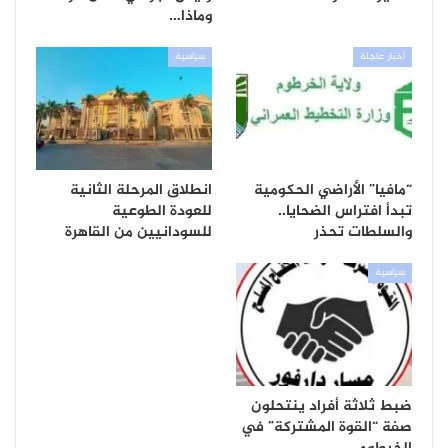
وماذا…
أخبار عاجلة
سياسية
“مافيا” الأراضي الحكومية
انطلاق المرحلة الثانية
تبدأ افتراس الضحايا..
للعودة الطوعية
والسلطات تحذر
للسودانيين من القاهرة
سياسية
ضبط ثلاثة أفراد ينتحلون
صفة “القوة المشتركة” في