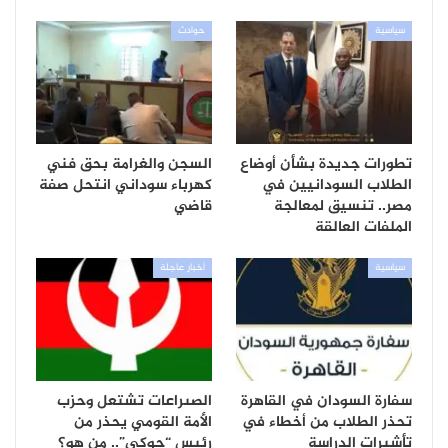
سياسية
حوادث
تطورات جديدة بشأن أوضاع
السجن والغرامة بحق فني
الطلاب السودانيين في
كهرباء سوداني انتحل صفة
مصر.. تنسيق لمعالجة
قاضي
الملفات العالقة
سياسية
أخبار عاجلة
سفارة السودان في القاهرة
الصىراعات تشتعل وحزب
تحذر الطلاب من أخطاء في
الأمة القومي يحذر من
تأشيرات الدراسة
رئيس “جوكي”.. من هو؟