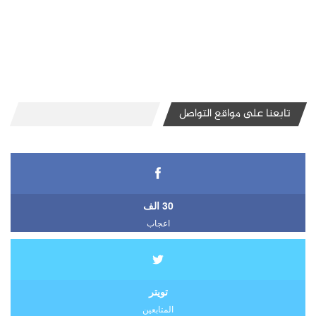
تابعنا على مواقع التواصل
30 الف
اعجاب
تويتر
المتابعين