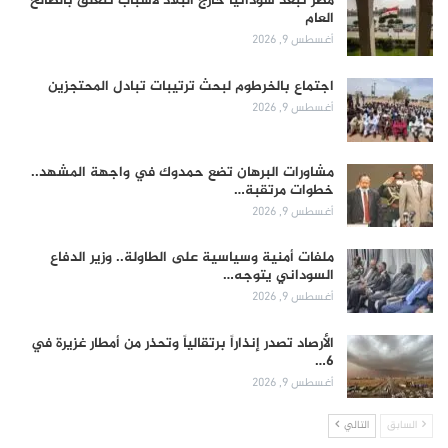
مصر تُبعد سودانياً خارج البلاد لأسباب تتعلق بالصالح
العام
أغسطس 9, 2026
اجتماع بالخرطوم لبحث ترتيبات تبادل المحتجزين
أغسطس 9, 2026
مشاورات البرهان تضع حمدوك في واجهة المشهد..
خطوات مرتقبة…
أغسطس 9, 2026
ملفات أمنية وسياسية على الطاولة.. وزير الدفاع
السوداني يتوجه…
أغسطس 9, 2026
الأرصاد تصدر إنذاراً برتقالياً وتحذر من أمطار غزيرة في
6…
أغسطس 9, 2026
السابق
التالي