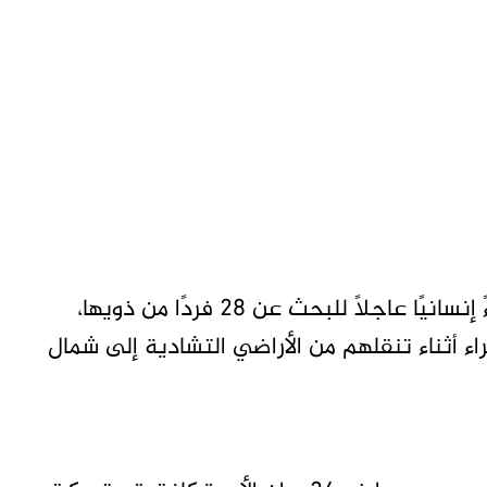
متابعات – تاق برس- أطلقت أسرة سودانية نداءً إنسانيًا عاجلًا للبحث عن 28 فردًا من ذويها،
ء أثناء تنقلهم من الأراضي التشادية إلى شمال