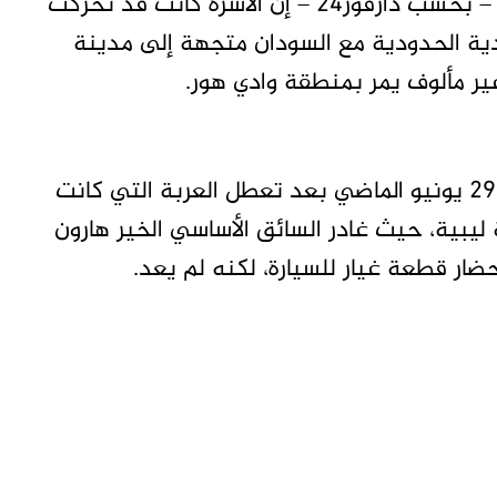
وقالت أماني إسماعيل جادو من ذوي المفقودين – بحسب دارفور24 – إن الأسرة كانت قد تحركت
شادية الحدودية مع السودان متجهة إلى مدينة
ير مألوف يمر بمنطقة وادي هور.
وأوضحت جادو أن الاتصال انقطع مع الأسرة في 29 يونيو الماضي بعد تعطل العربة التي كانت
ليبية، حيث غادر السائق الأساسي الخير هارون
ضار قطعة غيار للسيارة، لكنه لم يعد.