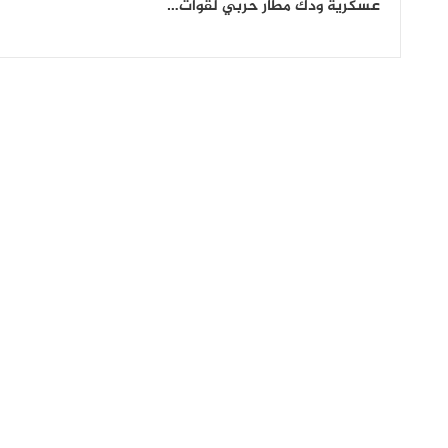
عسكرية ودك مطار حربي لقوات…