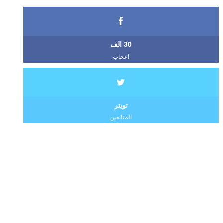
30 الف
اعجاب
تويتر
المتابعين