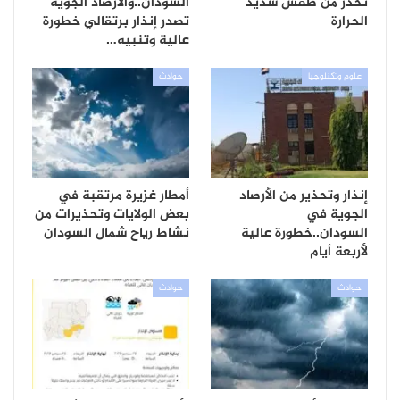
تحذر من طقس شديد
السودان..والأرصاد الجوية
الحرارة
تصدر إنذار برتقالي خطورة
عالية وتنبيه…
علوم وتكنلوجيا
حوادث
إنذار وتحذير من الأرصاد
أمطار غزيرة مرتقبة في
الجوية في
بعض الولايات وتحذيرات من
السودان..خطورة عالية
نشاط رياح شمال السودان
لأربعة أيام
حوادث
حوادث