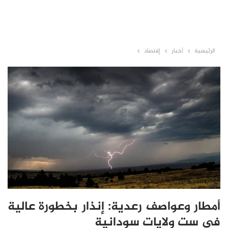
الرئيسية
أخبار
إقتصاد
أمطار وعواصف رعدية: إنذار بخطورة عالية
في ست ولايات سودانية