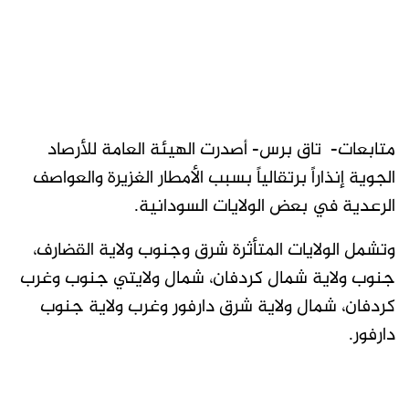
متابعات- تاق برس- أصدرت الهيئة العامة للأرصاد
الجوية إنذاراً برتقالياً بسبب الأمطار الغزيرة والعواصف
الرعدية في بعض الولايات السودانية.
وتشمل الولايات المتأثرة شرق وجنوب ولاية القضارف،
جنوب ولاية شمال كردفان، شمال ولايتي جنوب وغرب
كردفان، شمال ولاية شرق دارفور وغرب ولاية جنوب
دارفور.