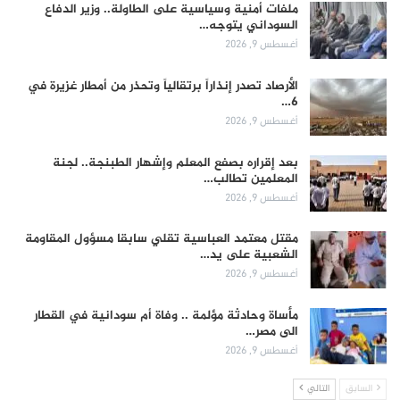
ملفات أمنية وسياسية على الطاولة.. وزير الدفاع
السوداني يتوجه…
أغسطس 9, 2026
الأرصاد تصدر إنذاراً برتقالياً وتحذر من أمطار غزيرة في
6…
أغسطس 9, 2026
بعد إقراره بصفع المعلم وإشهار الطبنجة.. لجنة
المعلمين تطالب…
أغسطس 9, 2026
مقتل معتمد العباسية تقلي سابقا مسؤول المقاومة
الشعبية على يد…
أغسطس 9, 2026
مأساة وحادثة مؤلمة .. وفاة أم سودانية في القطار
الى مصر…
أغسطس 9, 2026
السابق
التالي