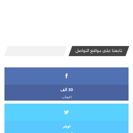
تابعنا على مواقع التواصل
30 الف
اعجاب
تويتر
المتابعين