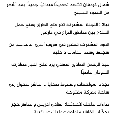
شمال كردفان تشهد تصعيدًا ميدانيًا جديدًا بعد أشهر
من الهدوء النسبي
نيالا : اللجنة المشتركة تقر فتح الطرق ومنع حمل
السلاح بين مناطق النزاع في دارفور
القوة المشتركة تحقق في هروب أسرى الدعـ.ــم من
سجنها وسط اتهامات داخلية
عبد الرحمن الصادق المهدي يرد على اخبار مغادرته
السودان غاضبًا
تجدد المواجهات وسقوط ضحايا .. الفاشر تتحول إلى
ساحة معركة مفتوحة
نداءات عاجلة لإخلائها: الهادي إدريس والطاهر حجر
يحذّران الفاشر منطقة عمليات عسكرية