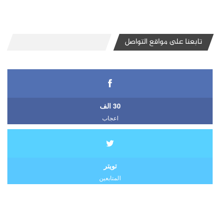
تابعنا على مواقع التواصل
30 الف
اعجاب
تويتر
المتابعين