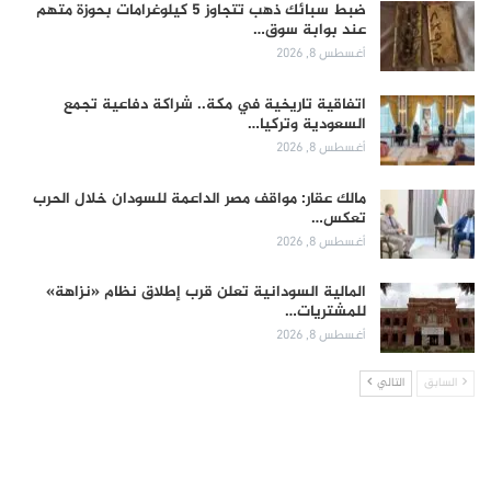
ضبط سبائك ذهب تتجاوز 5 كيلوغرامات بحوزة متهم
عند بوابة سوق…
أغسطس 8, 2026
اتفاقية تاريخية في مكة.. شراكة دفاعية تجمع
السعودية وتركيا…
أغسطس 8, 2026
مالك عقار: مواقف مصر الداعمة للسودان خلال الحرب
تعكس…
أغسطس 8, 2026
المالية السودانية تعلن قرب إطلاق نظام «نزاهة»
للمشتريات…
أغسطس 8, 2026
السابق
التالي