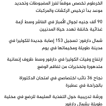
الخرطوم تخصص موقعًا لفرز المضبوطات وتحديد
موعد بدأ ترخيص الركشات والمركبات
90 ألف جنيه لجوال الأمباز في الفاشر وسط أزمة
غذائية خانقة تهدد حياة المدنيين
شمال دارفور: تسجيل 153 إصابة جديدة للكوليرا في
مدينة طويلة ومخيماتها في يوم
ارتفاع وفيات الكوليرا في دارفور وسط ظروف إنسانية
متدهورة وتحذيرات من تفاقم الوضع
نجاح 36 نائب اختصاصي في امتحان الدكتوراة
بالجراحة في عطبرة
ورشة تدريبية حول التغذية السليمة للرضع في محلية
طويلة بشمال دارفور