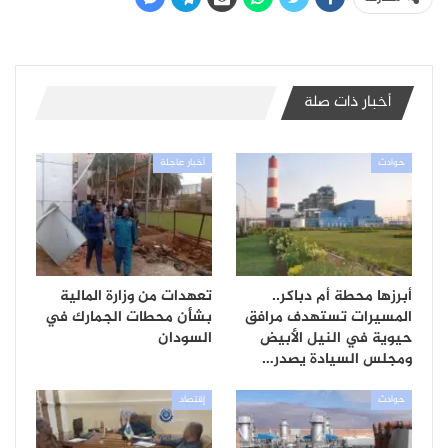
أخبار ذات صلة
حوادث
أخبار عاجلة
أبرزها محطة أم دباكر..
تعهدات من وزارة المالية
المسيرات تستهدف مرافق
بشأن محطات الجمارك في
حيوية في النيل الأبيض
السودان
ومجلس السيادة يصدر…
حوادث
إقتصاد