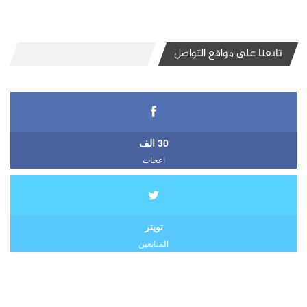
تابعنا على مواقع التواصل
30 الف
اعجاب
تويتر
المتابعين