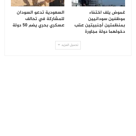
غموض يلف اختفاء
السعودية تدعو السودان
موظفين سودانيين
للمشاركة في تحالف
بمنظمتين أجنبيتين عقب
عسكري بحري يضم 50 دولة
دخولهما دولة مجاورة
تحميل المزيد