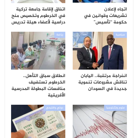
اتجاه لإعلان
اتفاق لإقامة جامعة تركية
تشريعات وقوانين في
في الخرطوم وتخصيص منح
حكومة “تأسيس”
دراسية لأعضاء هيئة تدريس
سياسية
رياضة
انفراجة مرتقبة.. اليابان
انطلاق سباق التأهل..
تناقش مشروعات تنموية
الخرطوم تستضيف
جديدة في السودان
منافسات البطولة المدرسية
الأفريقية
علوم وتكنلوجيا
دولي واقليمي