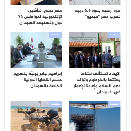
هزة أرضية بقوة 5.6 درجة
مصر تمنح التأشيرة
تضرب مصر “فيديو”
الإلكترونية لمواطني 74
دول وتستبعد السودان
سياسية
سياسية
الإيغاد تستأنف نشاط
إبراهيم جابر يوجّه بتسريع
بعثتها بالخرطوم وتؤكد
حسم القضايا الدولية
دعم السلام وإعادة الإعمار
الخاصة بالسودان
في السودان
سياسية
سياسية