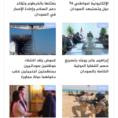
الإلكترونية لمواطني 74
بعثتها بالخرطوم وتؤكد
دول وتستبعد السودان
دعم السلام وإعادة الإعمار
في السودان
سياسية
سياسية
إبراهيم جابر يوجّه بتسريع
غموض يلف اختفاء
حسم القضايا الدولية
موظفين سودانيين
الخاصة بالسودان
بمنظمتين أجنبيتين عقب
دخولهما دولة مجاورة
سياسية
سياسية