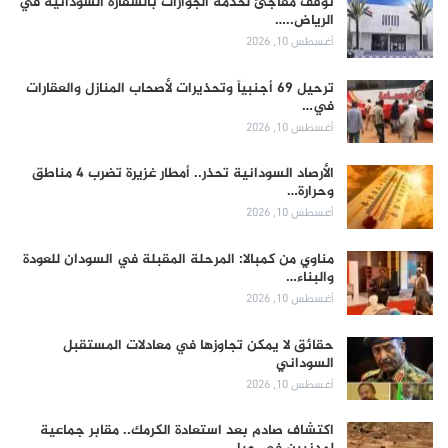
توقف مفاجئ لخدمة الجوازات بالسفارة السودانية في
الرياض..…
أغسطس 10, 2026
ترحيل 69 أجنبياً وتحذيرات لأصحاب المنازل والعقارات
في…
أغسطس 10, 2026
الأرصاد السودانية تحذر.. أمطار غزيرة تضرب 4 مناطق
وحرارة…
أغسطس 10, 2026
مناوي من كمبالا: المرحلة المقبلة في السودان للعودة
والبناء…
أغسطس 10, 2026
حقائق لا يمكن تجاوزها في معادلات المستقبل
السوداني
أغسطس 10, 2026
اكتشاف صادم بعد استعادة الكرمك.. مقابر جماعية