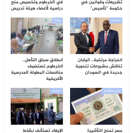
تشريعات وقوانين في
في الخرطوم وتخصيص منح
حكومة “تأسيس”
دراسية لأعضاء هيئة تدريس
سياسية
رياضة
انفراجة مرتقبة.. اليابان
انطلاق سباق التأهل..
تناقش مشروعات تنموية
الخرطوم تستضيف
جديدة في السودان
منافسات البطولة المدرسية
الأفريقية
دولي واقليمي
سياسية
مصر تمنح التأشيرة
الإيغاد تستأنف نشاط