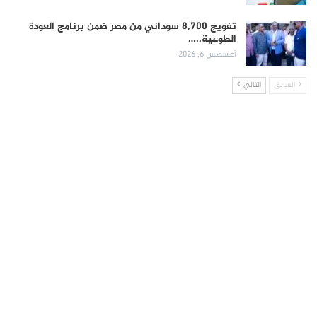
تفويج 8,700 سوداني من مصر ضمن برنامج العودة
الطوعية..…
أغسطس 6, 2026
السابق
التالي