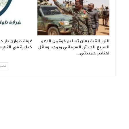
النور القبة يعلن تسليم قوة من الدعم
غرفة طوارئ دار 
السريع للجيش السوداني ويوجه رسائل
خطيرة في النهود
لعناصر حميدتي…
تحميل