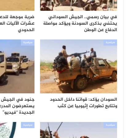
في بيان رسمي.. الجيش السوداني
ضربة موجعة للدعم
يحتفي بذكرى السودنة ويؤكد مواصلة
عشرات الآليات ال
الدفاع عن الوطن
الحدودي
سياسية
سياسية
السودان يؤكد: قواتنا داخل الحدود
جنود في الجيش ا
وتتابع تطورات إثيوبيا عن كثب
يستعرضون المدرعا
الجديدة “فيديو”
سياسية
سياسية