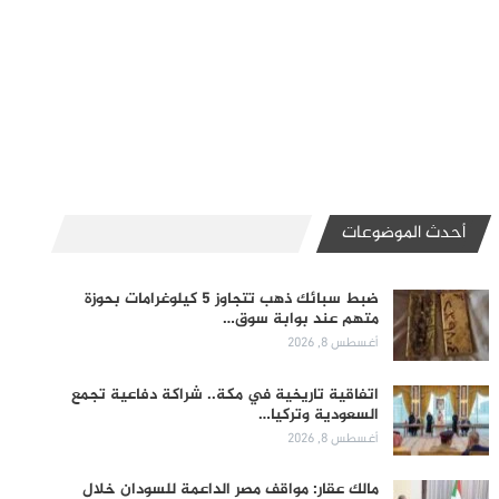
أحدث الموضوعات
ضبط سبائك ذهب تتجاوز 5 كيلوغرامات بحوزة
متهم عند بوابة سوق…
أغسطس 8, 2026
اتفاقية تاريخية في مكة.. شراكة دفاعية تجمع
السعودية وتركيا…
أغسطس 8, 2026
مالك عقار: مواقف مصر الداعمة للسودان خلال