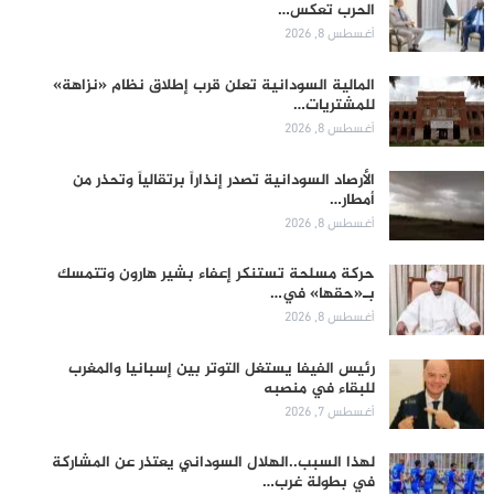
الحرب تعكس…
أغسطس 8, 2026
المالية السودانية تعلن قرب إطلاق نظام «نزاهة»
للمشتريات…
أغسطس 8, 2026
الأرصاد السودانية تصدر إنذاراً برتقالياً وتحذر من
أمطار…
أغسطس 8, 2026
حركة مسلحة تستنكر إعفاء بشير هارون وتتمسك
بـ«حقها» في…
أغسطس 8, 2026
رئيس الفيفا يستغل التوتر بين إسبانيا والمغرب
للبقاء في منصبه
أغسطس 7, 2026
لهذا السبب..الهلال السوداني يعتذر عن المشاركة
في بطولة غرب…