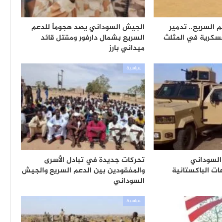
 السريع.. تدمير
الجيش السوداني يصد هجوماً للدعم
عسكرية في المثلث
السريع بشمال دارفور ومقتل قائد
ميداني بارز
سياسية
لسوداني
تحركات جديدة في تبادل الأسرى
ت الباكستانية
والمفقودين بين الدعم السريع والجيش
السوداني
سياسية