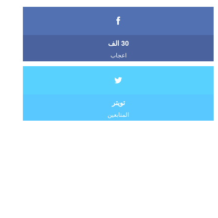
30 الف
اعجاب
تويتر
المتابعين