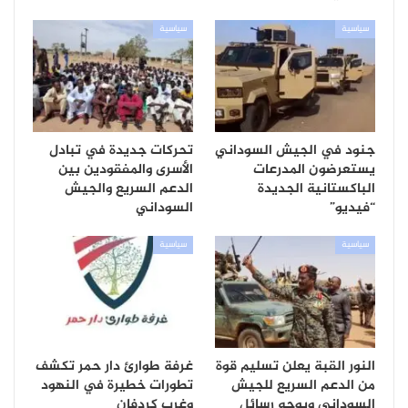
سياسية
سياسية
جنود في الجيش السوداني
تحركات جديدة في تبادل
يستعرضون المدرعات
الأسرى والمفقودين بين
الباكستانية الجديدة
الدعم السريع والجيش
“فيديو”
السوداني
سياسية
سياسية
النور القبة يعلن تسليم قوة
غرفة طوارئ دار حمر تكشف
من الدعم السريع للجيش
تطورات خطيرة في النهود
السوداني ويوجه رسائل
وغرب كردفان