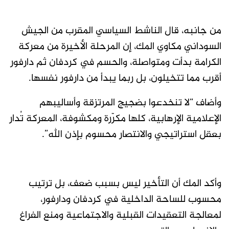
من جانبه، قال الناشط السياسي المقرب من الجيش
السوداني مكاوي المك، إن المرحلة الأخيرة من معركة
الكرامة بدأت ومتواصلة، والحسم في كردفان ثم دارفور
أقرب مما تتخيلون، بل ربما يبدأ من دارفور نفسها.
وأضاف “لا تنخدعوا بضجيج المرتزقة وأساليبهم
الإعلامية الإرهابية، كلها مكرّرة ومكشوفة، المعركة تُدار
بعقل استراتيجي والانتصار محسوم بإذن الله”.
وأكد المك أن التأخير ليس بسبب ضعف، بل ترتيب
محسوب للساحة الداخلية في كردفان ودارفور،
لمعالجة التعقيدات القبلية والاجتماعية ومنع الفراغ