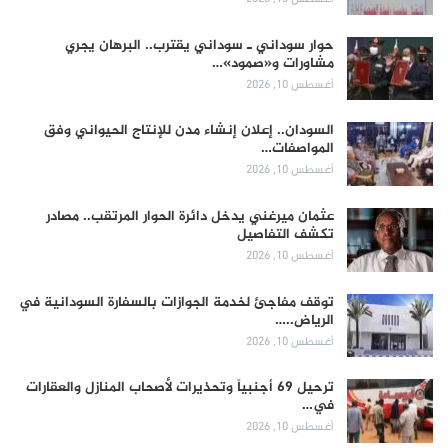
حوار سوداني ـ سوداني يقترب.. البرهان يجري
مشاورات و«صمود»…
أغسطس 10, 2026
السودان.. إعلان إنشاء مدن للإنتاج الحيواني وفق
المواصفات…
أغسطس 10, 2026
عثمان ميرغني يدخل دائرة الحوار المرتقب.. مصادر
تكشف التفاصيل
أغسطس 10, 2026
توقف مفاجئ لخدمة الجوازات بالسفارة السودانية في
الرياض..…
أغسطس 10, 2026
ترحيل 69 أجنبياً وتحذيرات لأصحاب المنازل والعقارات
في…
أغسطس 10, 2026