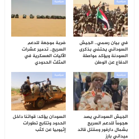
سياسية
سياسية
في بيان رسمي.. الجيش
ضربة موجعة للدعم
السوداني يحتفي بذكرى
السريع.. تدمير عشرات
السودنة ويؤكد مواصلة
الآليات العسكرية في
الدفاع عن الوطن
المثلث الحدودي
سياسية
سياسية
الجيش السوداني يصد
السودان يؤكد: قواتنا داخل
هجوماً للدعم السريع
الحدود وتتابع تطورات
بشمال دارفور ومقتل قائد
إثيوبيا عن كثب
ميداني بارز