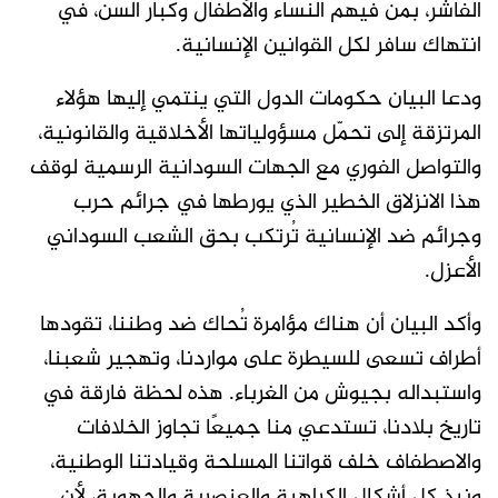
الفاشر، بمن فيهم النساء والأطفال وكبار السن، في
انتهاك سافر لكل القوانين الإنسانية.
ودعا البيان حكومات الدول التي ينتمي إليها هؤلاء
المرتزقة إلى تحمّل مسؤولياتها الأخلاقية والقانونية،
والتواصل الفوري مع الجهات السودانية الرسمية لوقف
هذا الانزلاق الخطير الذي يورطها في جرائم حرب
وجرائم ضد الإنسانية تُرتكب بحق الشعب السوداني
الأعزل.
وأكد البيان أن هناك مؤامرة تُحاك ضد وطننا، تقودها
أطراف تسعى للسيطرة على مواردنا، وتهجير شعبنا،
واستبداله بجيوش من الغرباء. هذه لحظة فارقة في
تاريخ بلادنا، تستدعي منا جميعًا تجاوز الخلافات
والاصطفاف خلف قواتنا المسلحة وقيادتنا الوطنية،
ونبذ كل أشكال الكراهية والعنصرية والجهوية، لأن