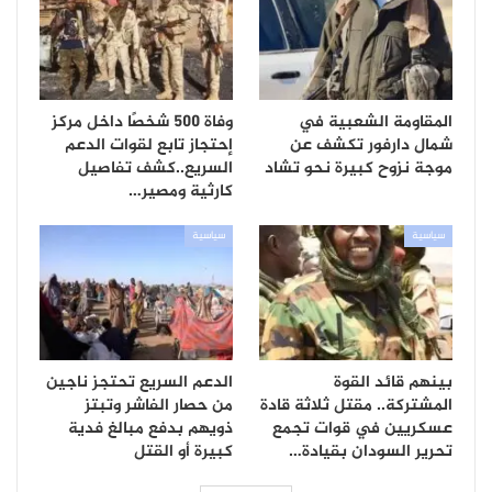
المقاومة الشعبية في
وفاة 500 شخصًا داخل مركز
شمال دارفور تكشف عن
إحتجاز تابع لقوات الدعم
موجة نزوح كبيرة نحو تشاد
السريع..كشف تفاصيل
كارثية ومصير…
سياسية
سياسية
بينهم قائد القوة
الدعم السريع تحتجز ناجين
المشتركة.. مقتل ثلاثة قادة
من حصار الفاشر وتبتز
عسكريين في قوات تجمع
ذويهم بدفع مبالغ فدية
تحرير السودان بقيادة…
كبيرة أو القتل