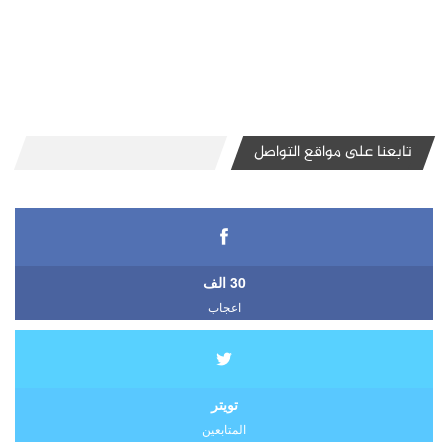
تابعنا على مواقع التواصل
30 الف
اعجاب
تويتر
المتابعين