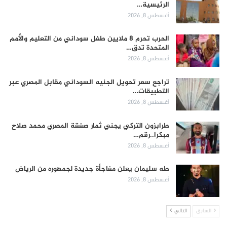
الرئيسية…
أغسطس 8, 2026
الحرب تحرم 8 ملايين طفل سوداني من التعليم والأمم
المتحدة تدق…
أغسطس 8, 2026
تراجع سعر تحويل الجنيه السوداني مقابل المصري عبر
التطبيقات…
أغسطس 8, 2026
طرابزون التركي يجني ثمار صفقة المصري محمد صلاح
مبكرا..رقم…
أغسطس 8, 2026
طه سليمان يعلن مفاجأة جديدة لجمهوره من الرياض
أغسطس 8, 2026
السابق
التالي