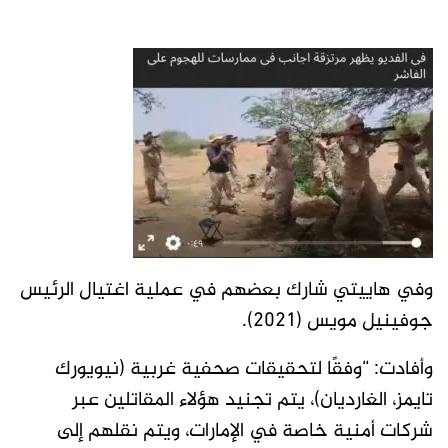
وفي هاييتي شارك بعضهم في عملية اغتيال الرئيس
جوفينيل مويس (2021).
وأفادت: “وفقًا لتحقيقات صحفية غربية (نيويورك
تايمز، الغارديان)، يتم تجنيد هؤلاء المقاتلين عبر
شركات أمنية خاصة في الإمارات، ويتم نقلهم إلى