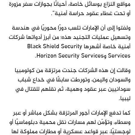
مواقع النزاع بوسائل خاصة، أحيانًا بجوازات سفر مزورة
أو تحت غطاء عقود حراسة أمنية”.
ولفتوا إلى أن الإمارات تلعب دورًا محوريًا في هندسة
وتسهيل عمليات التجنيد هذه؛ من أبرز أدواتها شركات
أمنية خاصة أشهرها Black Shield Security
Services وHorizon Security Services.
وقالت إن هذه الشركات جندت مرتزقة من كولومبيا
والسودان واليمن، وتورطت سابقًا في خداع شباب
سودانيين عبر عقود وهمية، ثم نقلهم للقتال في
ليبيا.
كما تدفع الإمارات أجور المرتزقة بشكل مباشر أو عبر
وسطاء، وتؤمّن لهم مسارات نقل محمية دبلوماسيًا أو
لوجستيًا، عبر قواعد عسكرية أو مطارات مملوكة لها