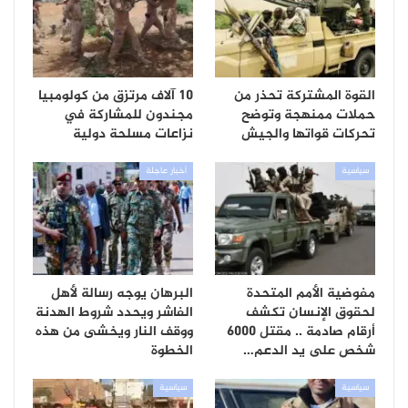
القوة المشتركة تحذر من
10 آلاف مرتزق من كولومبيا
حملات ممنهجة وتوضح
مجندون للمشاركة في
تحركات قواتها والجيش
نزاعات مسلحة دولية
سياسية
أخبار عاجلة
مفوضية الأمم المتحدة
البرهان يوجه رسالة لأهل
لحقوق الإنسان تكشف
الفاشر ويحدد شروط الهدنة
أرقام صادمة .. مقتل 6000
ووقف النار ويخشى من هذه
شخص على يد الدعم…
الخطوة
سياسية
سياسية