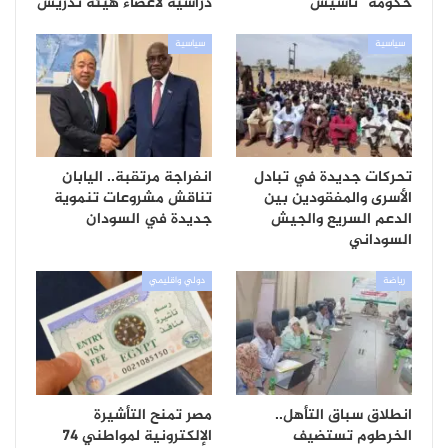
حكومة “تأسيس”
دراسية لأعضاء هيئة تدريس
سياسية
سياسية
تحركات جديدة في تبادل
انفراجة مرتقبة.. اليابان
الأسرى والمفقودين بين
تناقش مشروعات تنموية
الدعم السريع والجيش
جديدة في السودان
السوداني
رياضة
دولي واقليمي
انطلاق سباق التأهل..
مصر تمنح التأشيرة
الخرطوم تستضيف
الإلكترونية لمواطني 74