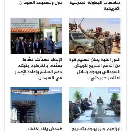
منافسات البطولة المدرسية
دول وتستبعد السودان
الأفريقية
سياسية
سياسية
النور القبة يعلن تسليم قوة
الإيغاد تستأنف نشاط
من الدعم السريع للجيش
بعثتها بالخرطوم وتؤكد
السوداني ويوجه رسائل
دعم السلام وإعادة الإعمار
لعناصر حميدتي…
في السودان
سياسية
سياسية
إبراهيم جابر يوجّه بتسريع
غموض يلف اختفاء