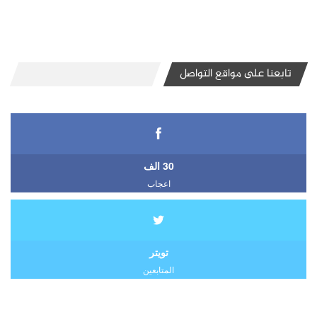
تابعنا على مواقع التواصل
30 الف
اعجاب
تويتر
المتابعين