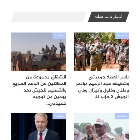
أخبار ذات صلة
سياسية
سياسية
ياسر العطا: حميدتي
انشقاق مجموعة من
وشقيقه عبد الرحيم مؤتمر
المقاتلين عن الدعم السريع
وطني وفلول وكيزان وفي
والتسليم للجيش بعد
الجيش لا حزب لنا
يومين من توجيه
حميدتي…
سياسية
سياسية