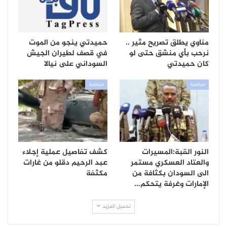
مناوي يطلق تصريح مثير ..
حميدتي ينجو من الموت
نرحب بأي منشق حتى لو
في قصف لطيران الجيش
كان حميدتي
السوداني على نيالا
سياسية
سياسية
النور القبة:المسيرات
كشف تفاصيل عملية إجلاء
والعتاد العسكري مستمر
عبد الرحيم دقلو من غارات
الى السودان بكثافة من
مكثفة
الإمارات وغرفة يتحكم…
تحميل المزيد