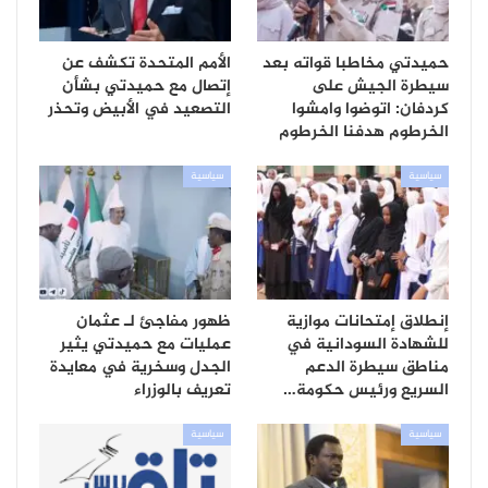
حميدتي مخاطبا قواته بعد
الأمم المتحدة تكشف عن
سيطرة الجيش على
إتصال مع حميدتي بشأن
كردفان: اتوضوا وامشوا
التصعيد في الأبيض وتحذر
الخرطوم هدفنا الخرطوم
سياسية
سياسية
إنطلاق إمتحانات موازية
ظهور مفاجئ لـ عثمان
للشهادة السودانية في
عمليات مع حميدتي يثير
مناطق سيطرة الدعم
الجدل وسخرية في معايدة
السريع ورئيس حكومة…
تعريف بالوزراء
سياسية
سياسية