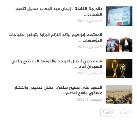
بالدرجة الكاملة.. إيمان عبد الوهاب صديق تتصدر
الشهادة…
أغسطس 6, 2026
المعتصم إبراهيم يؤكد التزام الوزارة بتوفير احتياجات
المؤسسات…
أغسطس 6, 2026
قرعة دوري أبطال أفريقيا والكونفدرالية تضع رباعي
السودان أمام…
أغسطس 6, 2026
النهود على صفيح ساخن.. مقتل مدنيين وانتشار
عسكري واسع للدعم…
أغسطس 6, 2026
السابق
التالي