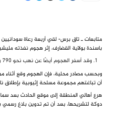
متابعات ـ تاق برس- لقي أربعة رعاة سودانيين
باسندة بولاية القضارف، إثر هجوم نفذته مليشي
وقد أسفر الهجوم أيضًا عن نهب نحو 790 رأسًا من الماعز والضأن.
وبحسب مصادر محلية، فإن الهجوم وقع أثناء مما
أن تباغتهم مجموعة مسلحة إثيوبية بإطلاق نار
هرع أهالي المنطقة إلى موقع الحادث بعد سماع
دوكة لتشريحها، بعد أن تم تدوين بلاغ رسمي ب