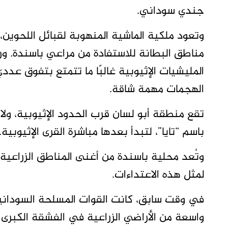
جندي سوداني.
وتعود ملكية الماشية المنهوبة لقبائل اللحوين،
مناطق البطانة للاستفادة من مراعي باسندة. ور
المليشيات الإثيوبية غالبًا ما تتمتع بتفوق ع
الهجمات مهمة شاقة.
تقع منطقة أبو لسان قرب الحدود الإثيوبية، و
باسم “تايا”، لتبدأ بعدها مباشرة القرى الإثيوبية.
وتُعد محلية باسندة من أغنى المناطق الزراعية و
لمثل هذه الاعتداءات.
في وقت سابق، كانت القوات المسلحة السوداني
واسعة من الأراضي الزراعية في الفشقة الكبرى