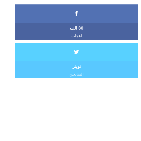
30 الف
اعجاب
تويتر
المتابعين