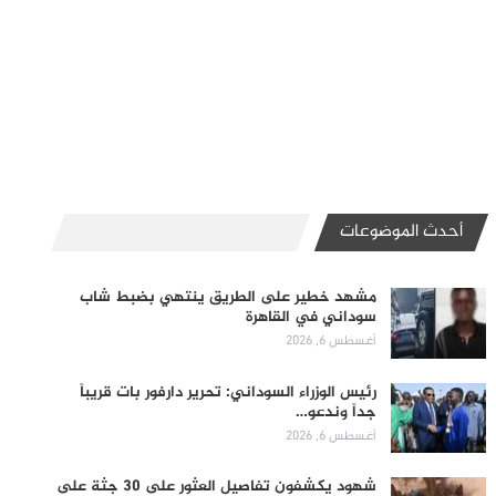
أحدث الموضوعات
مشهد خطير على الطريق ينتهي بضبط شاب
سوداني في القاهرة
أغسطس 6, 2026
رئيس الوزراء السوداني: تحرير دارفور بات قريباً
جداً وندعو…
أغسطس 6, 2026
شهود يكشفون تفاصيل العثور على 30 جثة على