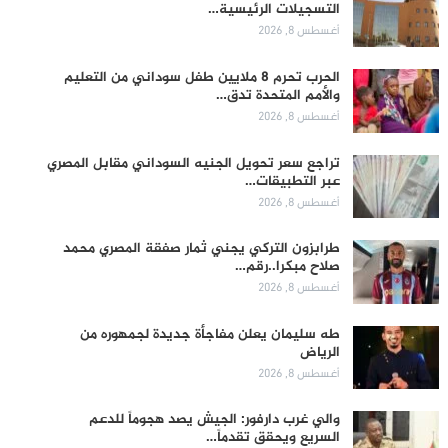
التسجيلات الرئيسية…
أغسطس 8, 2026
الحرب تحرم 8 ملايين طفل سوداني من التعليم
والأمم المتحدة تدق…
أغسطس 8, 2026
تراجع سعر تحويل الجنيه السوداني مقابل المصري
عبر التطبيقات…
أغسطس 8, 2026
طرابزون التركي يجني ثمار صفقة المصري محمد
صلاح مبكرا..رقم…
أغسطس 8, 2026
طه سليمان يعلن مفاجأة جديدة لجمهوره من
الرياض
أغسطس 8, 2026
والي غرب دارفور: الجيش يصد هجوماً للدعم
السريع ويحقق تقدماً…