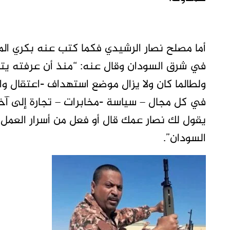
أما مصلح نصار الرشيدي فكما كتب عنه بكري ال
في شرق السودان وقال عنه: “منذ أن عرفته يتحرك
ولطالما كان ولا يزال موضع استهداف -اعتقال و
في كل مجال – سياسة -مخابرات – تجارة إلى آخ
السودان”.