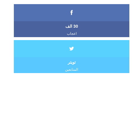
30 الف
اعجاب
تويتر
المتابعين