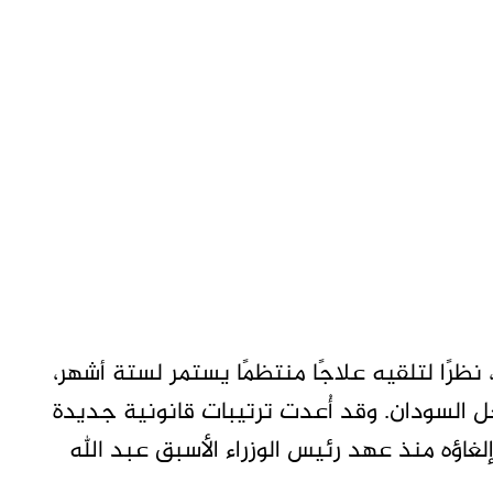
ظرًا لتلقيه علاجًا منتظمًا يستمر لستة أشهر،
خل السودان. وقد أُعدت ترتيبات قانونية جديدة
اؤه منذ عهد رئيس الوزراء الأسبق عبد الله