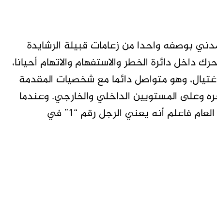
مدني بوصفه واحدا من زعامات قبيلة الرشايدة
 داخل دائرة الخطر والاستفهام والاتهام أحيانا،
اغتيال، وهو متواصل دائما مع شخصيات المقدمة
ره وعلى المستويين الداخلي والخارجي. وعندما
يقول لك نصار عمك قال أو فعل من أسرار العمل العام فاعلم أنه يعني الرجل رقم “1” في