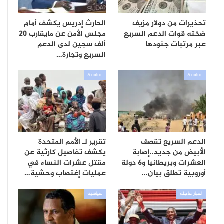
تحذيرات من دولار مزيف
الحارث إدريس يكشف أمام
ضخته قوات الدعم السريع
مجلس الأمن عن مايقارب 20
عبر مرتبات جنودها
ألف سجين لدى الدعم
السريع وتجارة…
سياسية
سياسية
الدعم السريع تقصف
تقرير لـ الأمم المتحدة
الأبيض من جديد..إصابة
يكشف تفاصيل كارثية عن
العشرات وبريطانيا و6 دولة
مقتل عشرات النساء في
أوروبية تطلق بيان…
عمليات إغتصاب وحشية…
أخبار عاجلة
سياسية