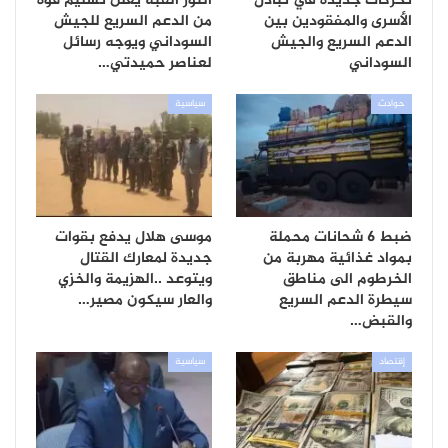
تحركات جديدة في تبادل
النور القبة يعلن تسليم قوة
الأسرى والمفقودين بين
من الدعم السريع للجيش
الدعم السريع والجيش
السوداني ويوجه رسائل
السوداني
لعناصر حميدتي…
حوادث
سياسية
ضبط 6 شحانات محملة
موسى هلال يدفع بقوات
بمواد غذائية مهربة من
جديدة لمعارك القتال
الخرطوم الى مناطق
ويتوعد ..الهزيمة والخزي
سيطرة الدعم السريع
والعار سيكون مصير…
والقبض…
إقتصاد
سياسية