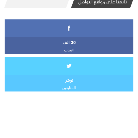
تابعنا على مواقع التواصل
30 الف
اعجاب
تويتر
المتابعين