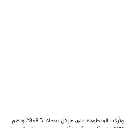
وتُركب المنظومة على هيكل بعجلات” 8×8″، وتضم