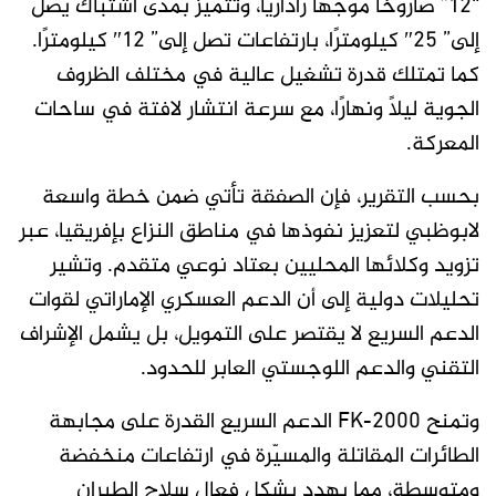
“12” صاروخًا موجهًا راداريًا، وتتميز بمدى اشتباك يصل
إلى” 25″ كيلومترًا، بارتفاعات تصل إلى” 12″ كيلومترًا.
كما تمتلك قدرة تشغيل عالية في مختلف الظروف
الجوية ليلًا ونهارًا، مع سرعة انتشار لافتة في ساحات
المعركة.
بحسب التقرير، فإن الصفقة تأتي ضمن خطة واسعة
لابوظبي لتعزيز نفوذها في مناطق النزاع بإفريقيا، عبر
تزويد وكلائها المحليين بعتاد نوعي متقدم. وتشير
تحليلات دولية إلى أن الدعم العسكري الإماراتي لقوات
الدعم السريع لا يقتصر على التمويل، بل يشمل الإشراف
التقني والدعم اللوجستي العابر للحدود.
وتمنح FK-2000 الدعم السريع القدرة على مجابهة
الطائرات المقاتلة والمسيّرة في ارتفاعات منخفضة
ومتوسطة، مما يهدد بشكل فعال سلاح الطيران