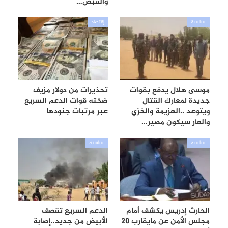
والقبض…
سياسية
إقتصاد
موسى هلال يدفع بقوات
تحذيرات من دولار مزيف
جديدة لمعارك القتال
ضخته قوات الدعم السريع
ويتوعد ..الهزيمة والخزي
عبر مرتبات جنودها
والعار سيكون مصير…
سياسية
سياسية
الحارث إدريس يكشف أمام
الدعم السريع تقصف
مجلس الأمن عن مايقارب 20
الأبيض من جديد..إصابة