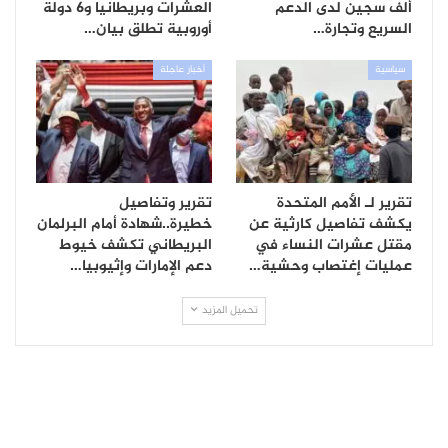
ألف سجين لدى الدعم
العشرات وبريطانيا و6 دولة
السريع وتجارة…
أوروبية تطلق بيان…
سياسية
أخبار عاجلة
تقرير لـ الأمم المتحدة
تقرير وتفاصيل
يكشف تفاصيل كارثية عن
خطيرة..شهادة أمام البرلمان
مقتل عشرات النساء في
البريطاني تكشف خيوط
عمليات إغتصاب وحشية…
دعم الإمارات وإثيوبيا…
تحميل المزيد