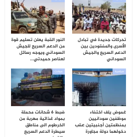
تحركات جديدة في تبادل
النور القبة يعلن تسليم قوة
الأسرى والمفقودين بين
من الدعم السريع للجيش
الدعم السريع والجيش
السوداني ويوجه رسائل
السوداني
لعناصر حميدتي…
سياسية
حوادث
غموض يلف اختفاء
ضبط 6 شحانات محملة
موظفين سودانيين
بمواد غذائية مهربة من
بمنظمتين أجنبيتين عقب
الخرطوم الى مناطق
دخولهما دولة مجاورة
سيطرة الدعم السريع