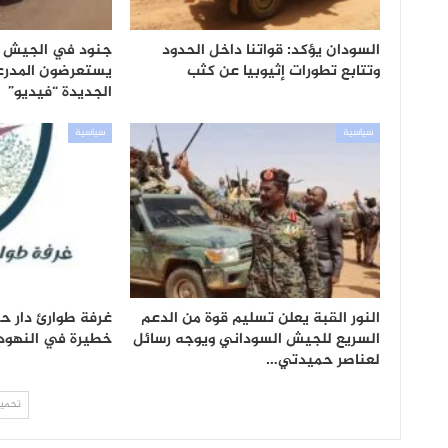
السودان يؤكد: قواتنا داخل الحدود
جنود في الجيش ا
وتتابع تطورات إثيوبيا عن كثب
يستعرضون المدرعا
الجديدة “فيديو”
سياسية
سياسية
النور القبة يعلن تسليم قوة من الدعم
غرفة طوارئ دار 
السريع للجيش السوداني ويوجه رسائل
خطيرة في النهود
لعناصر حميدتي…
تحميل