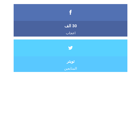
30 الف
اعجاب
تويتر
المتابعين