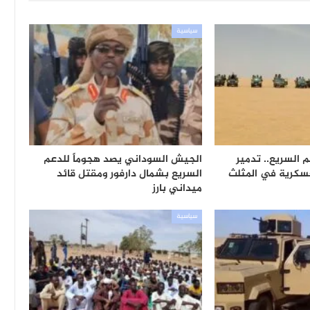
سياسية
 السريع.. تدمير
الجيش السوداني يصد هجوماً للدعم
عسكرية في المثلث
السريع بشمال دارفور ومقتل قائد
ميداني بارز
سياسية