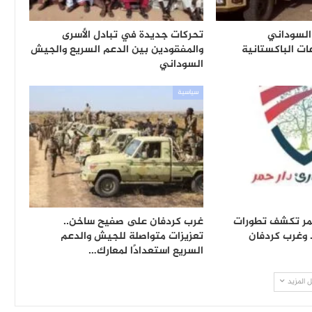
لسوداني
تحركات جديدة في تبادل الأسرى
ت الباكستانية
والمفقودين بين الدعم السريع والجيش
السوداني
سياسية
حمر تكشف تطورات
غرب كردفان على صفيح ساخن..
 وغرب كردفان
تعزيزات متواصلة للجيش والدعم
السريع استعدادًا لمعارك…
 المزيد