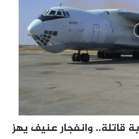
قاتلة.. وانفجار عنيف يهز