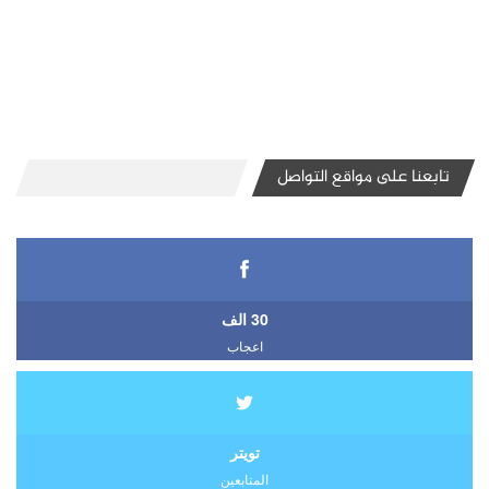
تابعنا على مواقع التواصل
30 الف
اعجاب
تويتر
المتابعين