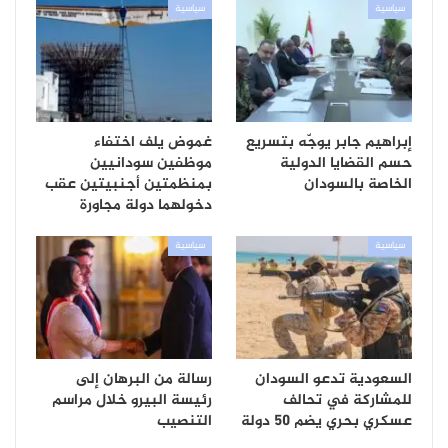
سياسية
سياسية
إبراهيم جابر يوجّه بتسريع
غموض يلف اختفاء
حسم القضايا الدولية
موظفين سودانيين
الخاصة بالسودان
بمنظمتين أجنبيتين عقب
دخولهما دولة مجاورة
سياسية
سياسية
السعودية تدعو السودان
رسالة من البرهان إلى
للمشاركة في تحالف
رئيسة البيرو خلال مراسم
عسكري بحري يضم 50 دولة
التنصيب