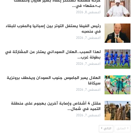
حركة مسلحة تستنكر إعفاء بشير هارون وتتمسك
بـ«حقها» في…
أغسطس 8, 2026
رئيس الفيفا يستغل التوتر بين إسبانيا والمغرب للبقاء
في منصبه
أغسطس 7, 2026
لهذا السبب..الهلال السوداني يعتذر عن المشاركة في
بطولة غرب…
أغسطس 7, 2026
الهلال يعبر الجاموس جنوب السودان ويخطف برونزية
سيكافا
أغسطس 7, 2026
مقتل 4 أشخاص وإصابة آخرين بهجوم على منطقة
التميد في شمال…
أغسطس 7, 2026
السابق
التالي