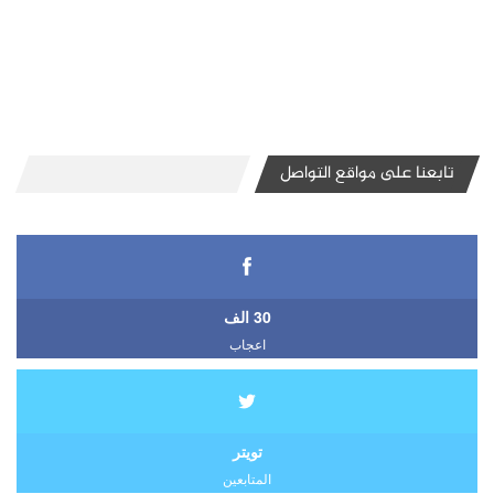
تابعنا على مواقع التواصل
30 الف
اعجاب
تويتر
المتابعين