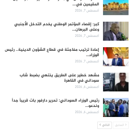
المقيمين في…
أغسطس 7, 2026
كبر: إقصاء المؤتمر الوطني يخدم التدخل الأجنبي
وعلى البرهان…
أغسطس 7, 2026
إعادة ترتيب مفاجئة في قطاع الشؤون الدينية.. رئيس
الوزراء…
أغسطس 7, 2026
مشهد خطير على الطريق ينتهي بضبط شاب
سوداني في القاهرة
أغسطس 6, 2026
رئيس الوزراء السوداني: تحرير دارفور بات قريباً جداً
وندعو…
أغسطس 6, 2026
السابق
التالي