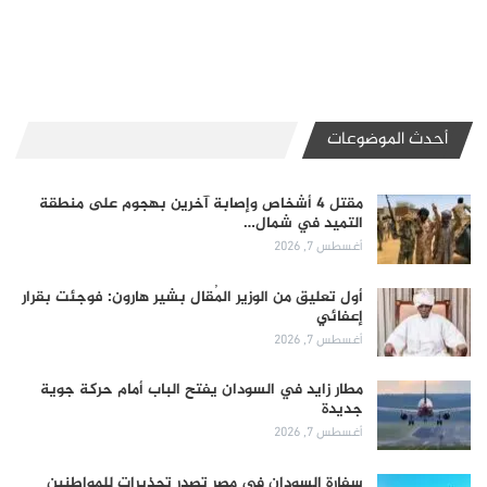
أحدث الموضوعات
مقتل 4 أشخاص وإصابة آخرين بهجوم على منطقة
التميد في شمال…
أغسطس 7, 2026
أول تعليق من الوزير المُقال بشير هارون: فوجئت بقرار
إعفائي
أغسطس 7, 2026
مطار زايد في السودان يفتح الباب أمام حركة جوية
جديدة
أغسطس 7, 2026
سفارة السودان في مصر تصدر تحذيرات للمواطنين