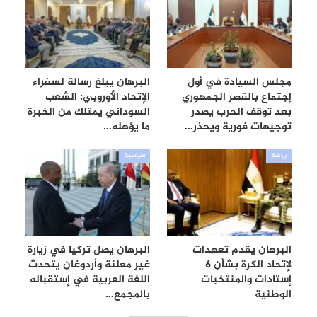
مجلس السيادة في أول
البرهان يبلغ رسالة لسفراء
إجتماع بالقصر الجمهوري
الإتحاد الأوروبي: الشعب
بعد توقف الحرب يصدر
السوداني يمتلك من الخبرة
توجيهات فورية ويحذر…
ما يؤهله…
رياضة
سياسية
البرهان يقدم تعهدات
البرهان يصل تركيا في زيارة
لإتحاد الكرة بشأن 6
غير معلنة وأردوغان يتحدث
إستادات والمنتخبات
اللغة العربية في إستقباله
الوطنية
بالمجمع…