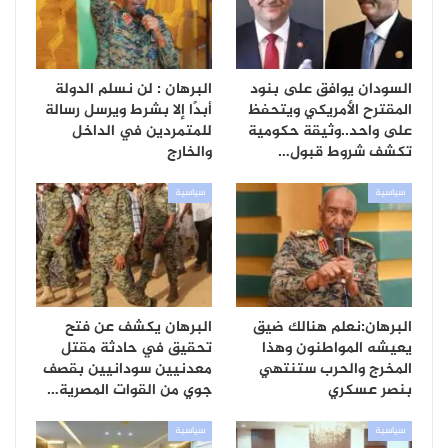
السودان يوافق على بنود
البرهان : لن نسلم الدولة
المقترح الأمريكي ويتحفظ
أبدًا إلا بشرط ويرسل رسالة
على واحد..وثيقة حكومية
للمتمردين في الداخل
تكشف شروط قبول…
والخارج
سياسية
سياسية
البرهان:نعلم هنالك ضيق
البرهان يكشف عن فتح
يعيشه المواطنون وهذا
تحقيق في حادثة مقتل
المخرج والحرب ستنتهي
معدنيين سودانيين بقصف
بنصر عسكري
جوي من القوات المصرية…
سياسية
سياسية