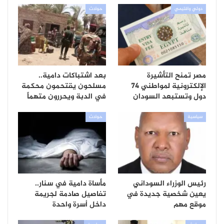
دولي واقليمي
حوادث
مصر تمنح التأشيرة
بعد اشتباكات دامية..
الإلكترونية لمواطني 74
مسلحون يقتحمون محكمة
دول وتستبعد السودان
في الدبة ويحررون متهماً
سياسية
حوادث
رئيس الوزراء السوداني
مأساة دامية في سنار..
يعين شخصية جديدة في
تفاصيل صادمة لجريمة
موقع مهم
داخل أسرة واحدة