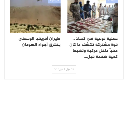
حوادث
سياسية
عملية نوعية في كسلا ..
طيران أفريقيا الوسطى
قوة مشتركة تكشف ما كان
يخترق أجواء السودان
مخبأً داخل مركبة وتضبط
كمية ضخمة قبل…
تحميل المزيد