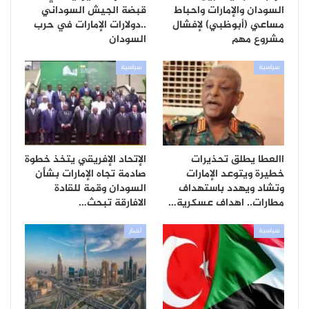
السودان والإمارات واحباط
قبضة الجيش السوداني
مساعي (أبوظبي) لإفشال
..دولارات الإمارات في حرب
مشروع مهم
السودان
سياسية
سياسية
االعطا يطلق تحذيرات
الإتحاد الإفريقي يتخذ خطوة
خطيرة ويتوعد الإمارات
صادمة تجاه الإمارات بشأن
وتشاد ويهدد باستهداف
السودان وقمة للقادة
مطارات.. اهداف عسكرية…
الافارقة تبحث…
سياسية
أخبار