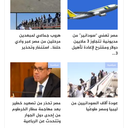
مصر تعفي “سودانير” من
هروب جماعي لمبعدين
مديونية تتجاوز 3 ملايين
مرحلين من مصر عبر وادي
دولار ومقترح لإعادة تأهيل
حلفا.. استنفار وتحذير
3…
سياسية
سياسية
عودة آلاف السودانيين من
مصر تحذر من تصعيد خطير
ليبيا ومصر طوعًيا
بعد مهاجمة مطار الخرطوم
من إحدى دول الجوار
وتتحدث عن الرباعية