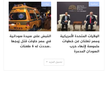
سياسية
حوادث
الولايات المتحدة الأمريكية
القبض على سيدة سودانية
ومصر تعلنان عن خطوات
في مصر حاولت قتل زوجها
ملموسة لإنهاء حرب
..سددت له 6 طعنات
السودان المدمرة
تحميل المزيد