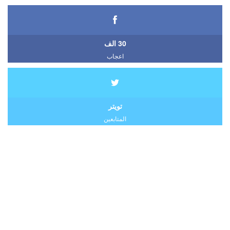
30 الف
اعجاب
تويتر
المتابعين