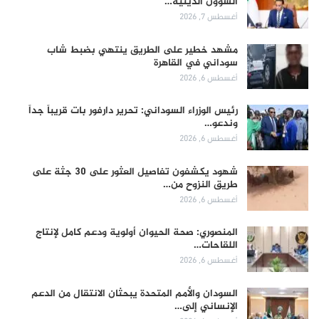
الشؤون الدينية…
أغسطس 7, 2026
مشهد خطير على الطريق ينتهي بضبط شاب
سوداني في القاهرة
أغسطس 6, 2026
رئيس الوزراء السوداني: تحرير دارفور بات قريباً جداً
وندعو…
أغسطس 6, 2026
شهود يكشفون تفاصيل العثور على 30 جثة على
طريق النزوح من…
أغسطس 6, 2026
المنصوري: صحة الحيوان أولوية ودعم كامل لإنتاج
اللقاحات…
أغسطس 6, 2026
السودان والأمم المتحدة يبحثان الانتقال من الدعم
الإنساني إلى…