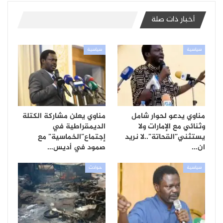
أخبار ذات صلة
سياسية
سياسية
مناوي يدعو لحوار شامل
مناوي يعلن مشاركة الكتلة
وثنائي مع الإمارات ولا
الديمقراطية في
يستثني”القحاتة”..لا نريد
إجتماع”الخماسية” مع
ان…
صمود في أديس…
سياسية
حوادث