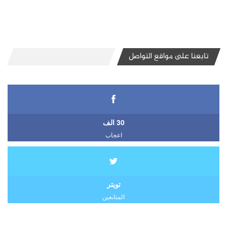
تابعنا على مواقع التواصل
30 الف
اعجاب
تويتر
المتابعين