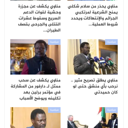
مناوي يحذر من سلام شكلي
مناوي يكشف عن مجزرة
يمنح الشرعية لمرتكبي
وحشية لقوات الدعم
الجرائم والإنتهاكات ويحدد
السريع وسقوط عشرات
شروط العملية…
القتلى والجرحى بقصف
الطيران…
سياسية
سياسية
مناوي يطلق تصريح مثير ..
مناوي يكشف عن سحب
نرحب بأي منشق حتى لو
ممثل لـ دارفور من المشاركة
كان حميدتي
في مؤتمر برلين بعد
تكليفه ويوضح الأسباب
سياسية
سياسية