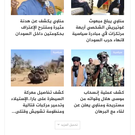
مناوي يبلغ مبعوث
مناوي يكشف عن هدنة
غوتيريش الشخصي أربعة
مثيرة ومقترح الإعتراف
مرتكزات لأي مبادرة سياسية
بحكومتين داخل السودان
لانهاء حرب السودان
سياسية
سياسية
كشف عملية إنسحاب
كشف تفاصيل معركة
موسى هلال وقواته من
السيطرة على بارا..الإستيلاء
مستريحة ومناوي يعلن عن
وتدمير مركبات قتالية
لقاء مع البرهان
ومنظومة تشويش وقتلى…
تحميل المزيد