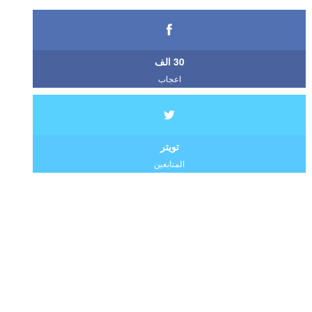
30 الف
اعجاب
تويتر
المتابعين