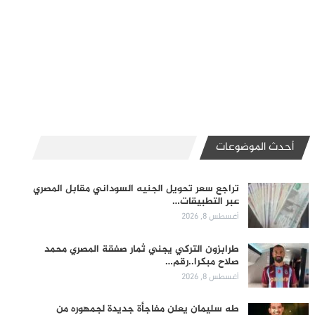
أحدث الموضوعات
تراجع سعر تحويل الجنيه السوداني مقابل المصري
عبر التطبيقات…
أغسطس 8, 2026
طرابزون التركي يجني ثمار صفقة المصري محمد
صلاح مبكرا..رقم…
أغسطس 8, 2026
طه سليمان يعلن مفاجأة جديدة لجمهوره من