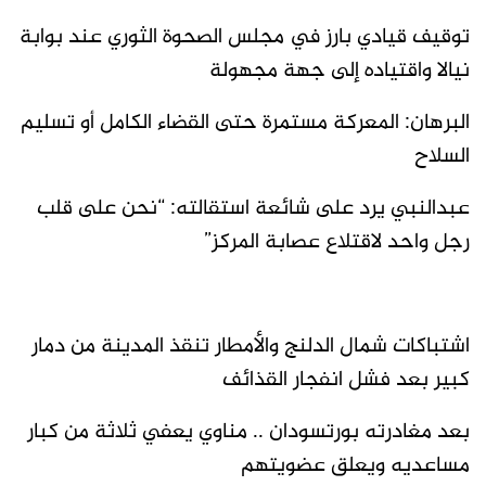
توقيف قيادي بارز في مجلس الصحوة الثوري عند بوابة
نيالا واقتياده إلى جهة مجهولة
البرهان: المعركة مستمرة حتى القضاء الكامل أو تسليم
السلاح
عبدالنبي يرد على شائعة استقالته: “نحن على قلب
رجل واحد لاقتلاع عصابة المركز”
اشتباكات شمال الدلنج والأمطار تنقذ المدينة من دمار
كبير بعد فشل انفجار القذائف
بعد مغادرته بورتسودان .. مناوي يعفي ثلاثة من كبار
مساعديه ويعلق عضويتهم