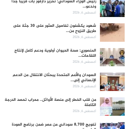
رئيس الوزراء السوداني: تحرير دارفور بات قريباً جداً
وندعو…
أغسطس 6, 2026
شهود يكشفون تفاصيل العثور على 30 جثة على
طريق النزوح من…
أغسطس 6, 2026
المنصوري: صحة الحيوان أولوية ودعم كامل لإنتاج
اللقاحات…
أغسطس 6, 2026
السودان والأمم المتحدة يبحثان الانتقال من الدعم
الإنساني إلى…
أغسطس 6, 2026
من قلب الخطر إلى منصة الأوائل.. محراب تحصد الدرجة
الكاملة
أغسطس 6, 2026
تفويج 8,700 سوداني من مصر ضمن برنامج العودة