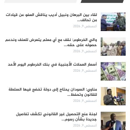
لقاء بين البرهان ونبيل أديب يناقش العفو عن قيادات
من تحالف…
أغسطس 9, 2026
والي الخرطوم: نقف مع أي معلم يتعرض للعنف وندعم
حصوله على حقه…
أغسطس 9, 2026
أسعار العملات الأجنبية في بنك الخرطوم اليوم الأحد
أغسطس 9, 2026
مناوي: السودان يحتاج إلى دولة تخضع فيها السلطة
للقانون وتحفظ…
أغسطس 9, 2026
لجنة منع التحصيل غير القانوني تكشف تفاصيل
جديدة بشأن رسوم…
أغسطس 9, 2026