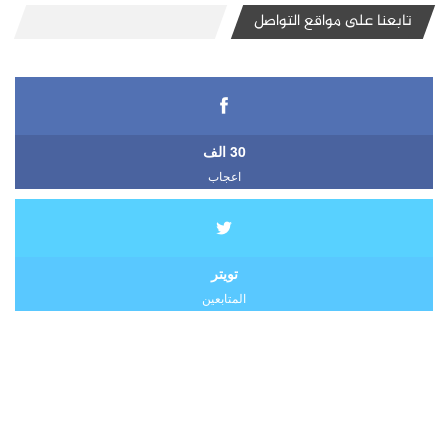
تابعنا على مواقع التواصل
30 الف
اعجاب
تويتر
المتابعين