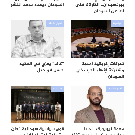
بورتسودان.. القارة لا غنى
السودان ويحدد موعد النشر
لها عن السودان
سياسية
أخبار عاجلة
تحركات إفريقية أممية
“كاف” يعزي في الفقيد
مشتركة لإنهاء الحرب في
حسن أبو جبل
السودان
أخبار عاجلة
سياسية
مهمة نيويورك.. لماذا
قوى سياسية سودانية تعلن