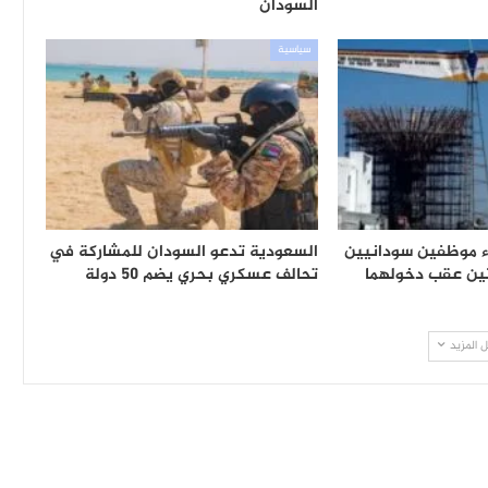
السودان
سياسية
 موظفين سودانيين
السعودية تدعو السودان للمشاركة في
ين عقب دخولهما
تحالف عسكري بحري يضم 50 دولة
 المزيد