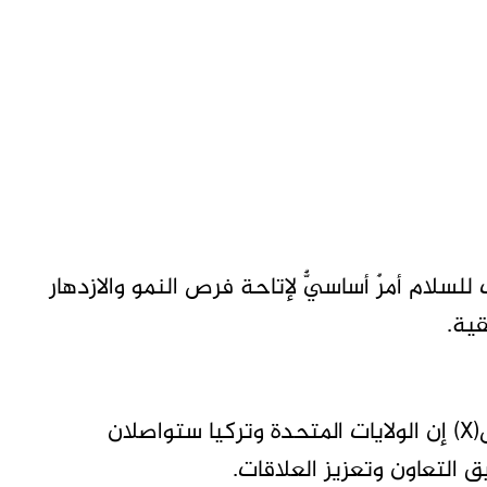
سلام أمرٌ أساسيٌّ لإتاحة فرص النمو والازدهار
قية.
وأضاف في تغريدة على حسابه في منصة إكس(X) إن الولايات المتحدة وتركيا ستواصلان
التعاون وتعزيز العلاقات.