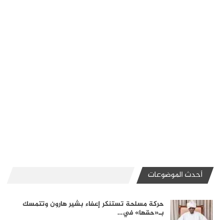
أحدث الموضوعات
حركة مسلحة تستنكر إعفاء بشير هارون وتتمسك
بـ«حقها» في…