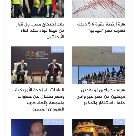
هزة أرضية بقوة 5.6 درجة
بعد إحتجاج مصر..أول قرار
تضرب مصر “فيديو”
من فيفا تجاه حكم لقاء
الأرجنتين
سياسية
سياسية
هروب جماعي لمبعدين
الولايات المتحدة الأمريكية
مرحلين من مصر عبر وادي
ومصر تعلنان عن خطوات
حلفا.. استنفار وتحذير
ملموسة لإنهاء حرب
السودان المدمرة
حوادث
دولي واقليمي