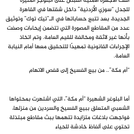
ألقت الأجهزة الأمنية القبض على البلوجر المثيرة
للجدل “سوزي الأردنية” داخل شقتها في القاهرة
الجديدة، بعد تتبع حساباتها في الـ”تيك توك” وتوثيق
عدد من المقاطع المصورة التي تتضمن إيحاءات وصفت
بأنها غير لائقة ومخالفة للقيم العامة. وتم اتخاذ
الإجراءات القانونية تمهيدًا للتحقيق معها أمام النيابة
العامة.
“أم مكة”.. من بيع الفسيخ إلى قفص الاتهام
أما البلوغر الشهيرة “أم مكة”، التي اشتهرت بمحتواها
الشعبي المتعلق ببيع الفسيخ والسردين من منزلها،
فواجهت بلاغات متزايدة تتهمها ببث مقاطع مبتذلة
تحتوي على ألفاظ خادشة للحياء