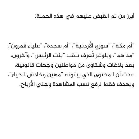
أبرز من تم القبض عليهم في هذه الحملة:
“أم مكة”، “سوزي الأردنية”، “أم سجدة”، “علياء قمرون”،
“مداهم”، وبلوغر تُعرف بلقب “بنت الرئيس”، وآخرون،
بعد بلاغات وشكاوى من مواطنين وجهات قانونية،
عدت أن المحتوى الذي يبثونه “مهين وخادش للحياء”،
ويهدف فقط لرفع نسب المشاهدة وجني الأرباح.