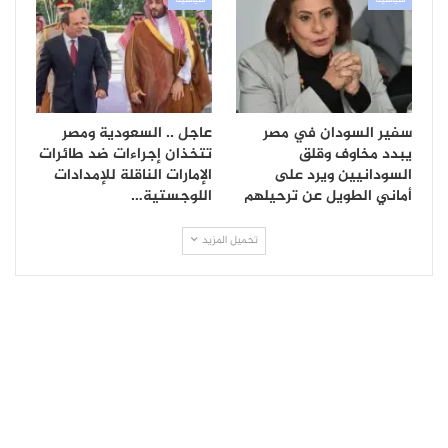
سفير السودان في مصر
عاجل .. السعودية ومصر
يبدد مخاوف وقلق
تتخذان إجراءات ضد طائرات
السودانيين ويرد على
الإمارات الناقلة للإمدادات
أماني الطويل عن ترحيلهم
اللوجستية…
تحميل المزيد