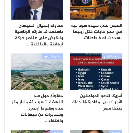
القبض على سيدة سودانية
محاولة إغتيال السيسي
في مصر حاولت قتل زوجها
باستهداف طارته الرئاسية
..سددت له 6 طعنات
والقبض على عناصر حركة
إرهابية والداخلية…
دولي واقليمي
دولي واقليمي
أمريكا تدعو المواطنين
مفاجأة حول سد
الأمريكيين لمغادرة 14 دولة
النهضة..تسرب 41 مليار متر
بينها مصر
مياه وهبوط أرضي
وتحذيرات من فيضانات
واختفاء…
سياسية
سياسية