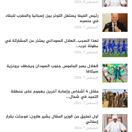
أغسطس 8, 2026
رئيس الفيفا يستغل التوتر بين إسبانيا والمغرب للبقاء
في منصبه
أغسطس 7, 2026
لهذا السبب..الهلال السوداني يعتذر عن المشاركة في
بطولة غرب…
أغسطس 7, 2026
الهلال يعبر الجاموس جنوب السودان ويخطف برونزية
سيكافا
أغسطس 7, 2026
مقتل 4 أشخاص وإصابة آخرين بهجوم على منطقة
التميد في شمال…
أغسطس 7, 2026
أول تعليق من الوزير المُقال بشير هارون: فوجئت بقرار
إعفائي
أغسطس 7, 2026