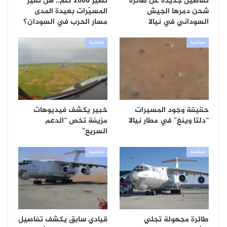
تفاصيل جديدة عن طائرة
تطير 2000 كلم.. هل تغير
شحن دمرها الجيش
المسيّرات بعيدة المدى
السوداني في نيالا
مسار الحرب في السودان؟
سياسية
سياسية
حقيقة وجود المسيرات
خبير يكشف فيديوهات
“دلتا وينغ” في مطار نيالا
مزيفة تخص “الدعم
السريع”
سياسية
سياسية
طائرة مجهولة تجلي
قيادي سابق يكشف تفاصيل