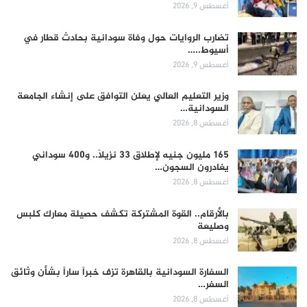
أغسطس 9, 2026
تضارب الروايات حول وفاة سودانية بحادث قطار في
أسيوط..…
أغسطس 9, 2026
وزير التعليم العالي يعلن التوافق على إنشاء الجامعة
السودانية…
أغسطس 8, 2026
165 مليون جنيه لإطلاق 33 نزيلاً.. و400 سوداني
يغادرون السجون…
أغسطس 8, 2026
بالأرقام.. القوة المشتركة تكشف حصيلة معارك كلبس
وصليعة
أغسطس 8, 2026
السفارة السودانية بالقاهرة تزف خبراً ساراً بشأن وثائق
السفر…
أغسطس 8, 2026