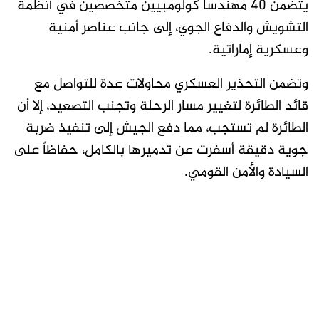
يتضمن 40 مهندساً كولومبيين متخصصين في أنظمة
التشويش والدفاع الجوي، إلى جانب عناصر أمنية
وعسكرية إماراتية.
وتضمن التحذير العسكري محاولات عدة للتواصل مع
قائد الطائرة لتغيير مسار الرحلة وتجنب التصعيد، إلا أن
الطائرة لم تستجب، مما دفع الجيش إلى تنفيذ ضربة
جوية دقيقة أسفرت عن تدميرها بالكامل، حفاظاً على
السيادة والأمن القومي.