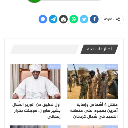
مشاركة
أخبار ذات صلة
سياسية
سياسية
مقتل 4 أشخاص وإصابة
أول تعليق من الوزير المُقال
آخرين بهجوم على منطقة
بشير هارون: فوجئت بقرار
التميد في شمال كردفان
إعفائي