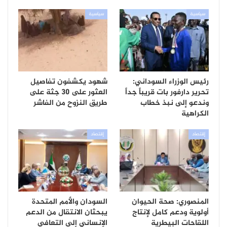
سياسية
سياسية
رئيس الوزراء السوداني:
شهود يكشفون تفاصيل
تحرير دارفور بات قريباً جداً
العثور على 30 جثة على
وندعو إلى نبذ خطاب
طريق النزوح من الفاشر
الكراهية
إقتصاد
إقتصاد
المنصوري: صحة الحيوان
السودان والأمم المتحدة
أولوية ودعم كامل لإنتاج
يبحثان الانتقال من الدعم
اللقاحات البيطرية
الإنساني إلى التعافي