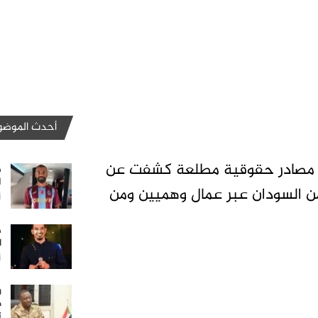
أحدث الموضو
ت- تاق برس- قال موقع Emirates leaks إن مصادر حقوقية مطلعة كشفت عن
ط
ا
من السودان عبر عمال وهميين ومن
أ
ط
ل
أ
و
ه
ت