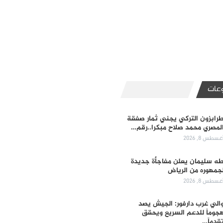
عات
رابزون التركي يجني ثمار صفقة
لمصري محمد صلاح مبكرا..رقم…
غسطس 8, 2026
ه سليمان يعلن مفاجأة جديدة
جمهوره من الرياض
غسطس 8, 2026
الي غرب دارفور: الجيش يصد
جوماً للدعم السريع ويحقق
قدماً…