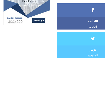
30 الف
اعجاب
تويتر
المتابعين