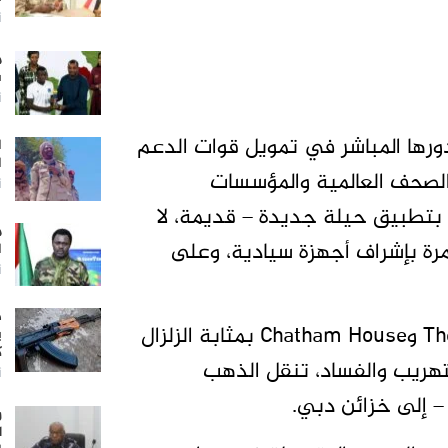
أ
م
ب
أ
دورها المباشر في تمويل قوات الدعم
ا
ا
 الصحف العالمية والمؤسسات
أ
 بتطبيق حيلة جديدة – قديمة، لا
م
لمرة بإشراف أجهزة سيادية، وعلى
ا
أ
ض
وتابع: كانت تقارير مثل Global Witness وThe Sentry وChatham House بمثابة الزلزال
ي
ك
تهريب والفساد، تنقل الذهب
أ
– إلى خزائن دبي.
و
ل