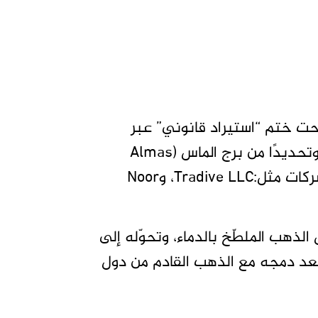
تحت ختم “استيراد قانوني” عبر
شركات مرخّصة تعمل من المنطقة الحرة في دبي، وتحديدًا من برج الماس (Almas
Tower) وسوق الذهب (Gold Souk)، حيث تنشط شركات مثل:Tradive LLC، وNoor
ذهب الملطّخ بالدماء، وتحوّله إلى
عد دمجه مع الذهب القادم من دول