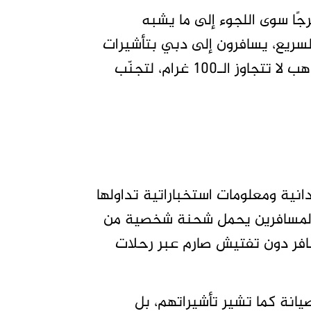
ًا سوى اللجوء إلى ما يشبه
السريع، يسافرون إلى دبي بتأشيرات
عمل إماراتية، ويهرّبون معهم كميات صغيرة من الذهب لا تتجاوز الـ100 غرام، لتجنّب
بحسب مصادر ميدانية ومعلومات استخباراتية تداولها
 المسافرين يحمل شحنة شخصية من
سافر دون تفتيش صارم عبر رحلات
صيانة كما تشير تأشيراتهم، بل