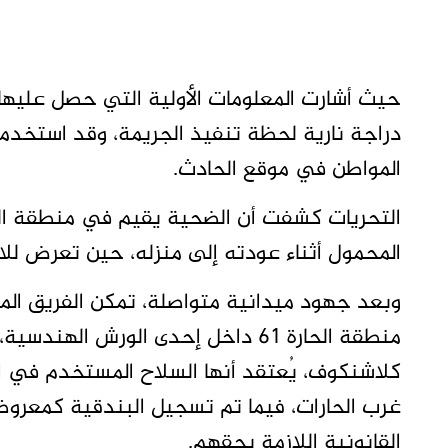
حيث أشارت المعلومات الأولية التي حصل عليها ال
دراجة نارية لحظة تنفيذ الجريمة، وقد استخدموا
المواطن في موقع الحادث.
المحمول أثناء عودته إلى منزله، حين تعرض للا
وبعد جهود ميدانية متواصلة، تمكن الفريق ا
منطقة الحارة 61 داخل إحدى الورش 
كلاشنكوف، يُعتقد أنها السلاح المستخدم في ا
غرب الحارات، فيما تم تسجيل البندقية كمعروضا
القانونية اللازمة بحقهم.