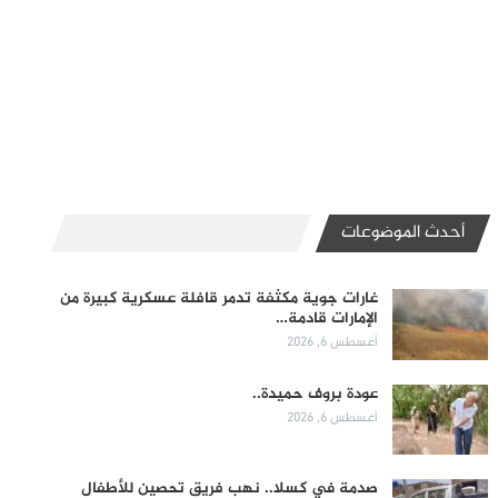
أحدث الموضوعات
غارات جوية مكثفة تدمر قافلة عسكرية كبيرة من
الإمارات قادمة…
أغسطس 6, 2026
عودة بروف حميدة..
أغسطس 6, 2026
صدمة في كسلا.. نهب فريق تحصين للأطفال