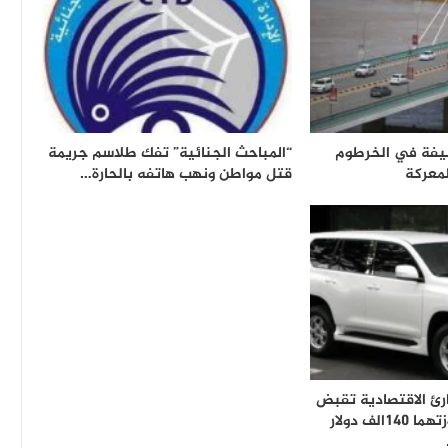
نيفة في الخرطوم
“المباحث الجنائية” تفك طلاسم جريمة
معركة
قتل مواطن ونهب هاتفه بالحارة…
رئ الاقتصادية تقبض
على متهمين بحوزتهما 140الف دولار