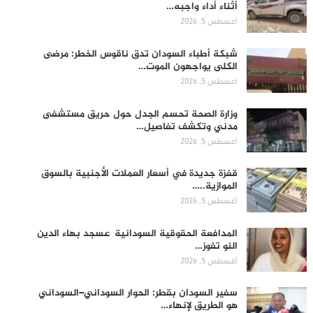
أثناء أداء واجبه…
أغسطس 5, 2026
شبكة أطباء السودان تدق ناقوس الخطر: مرضى
الكلى يواجهون الموت…
أغسطس 5, 2026
وزارة الصحة تحسم الجدل حول حريق مستشفى
مدني وتكشف تفاصيل…
أغسطس 5, 2026
قفزة جديدة في أسعار العملات الأجنبية بالسوق
الموازية..…
أغسطس 5, 2026
المدافعة الحقوقية السودانية عسجد بهاء الدين
النو تفوز…
أغسطس 5, 2026
سفير السودان بقطر: الحوار السوداني–السوداني
هو الطريق لإنهاء…