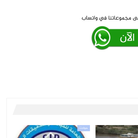
حوادث