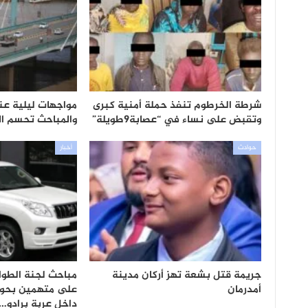
شرطة الخرطوم تنفذ حملة أمنية كبرى
مواجهات ليلية ع
وتقبض على نساء في “عصابة9طويلة”
والمباحث تحسم ال
حوادث
أخبار
جريمة قتل بشعة تهز أركان مدينة
مباحث لجنة الطوا
أمدرمان
داخل عربة برادو…