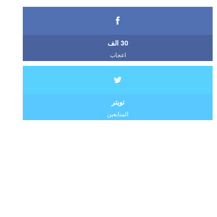
30 الف
اعجاب
تويتر
المتابعين