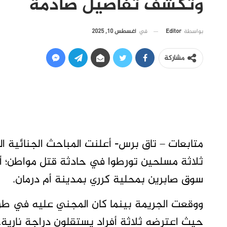
وتكشف تفاصيل صادمة
في
أغسطس 10, 2025
بواسطة
Editor
مشاركة
متابعات – تاق برس- أعلنت المباحث الجنائية ال
ثلاثة مسلحين تورطوا في حادثة قتل مواطن؛ أ
سوق صابرين بمحلية كرري بمدينة أم درمان.
ووقعت الجريمة بينما كان المجني عليه في طري
حيث اعترضه ثلاثة أفراد يستقلون دراجة نارية، 